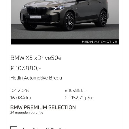
BMW X5 xDrive50e
€ 107.880,-
Hedin Automotive Breda
02-2026
€ 107.880,-
16.084 km
€ 1.152,71 p/m