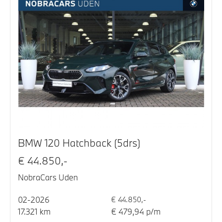
BMW 120 Hatchback (5drs)
€ 44.850,-
NobraCars Uden
02-2026
€ 44.850,-
17.321 km
€ 479,94 p/m