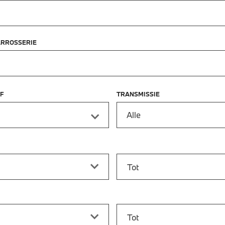
ARROSSERIE
F
TRANSMISSIE
Alle
f
Prijs tot
vanaf
Bouwjaar tot