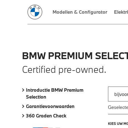
Modellen & Configurator
Elektr
BMW
PREMIUM
SELECT
Certified pre-owned.
Introductie BMW Premium
Zoek naar
Selection
Typ een a
Garantievoorwaarden
Geselecte
360 Graden Check
KIES UW M