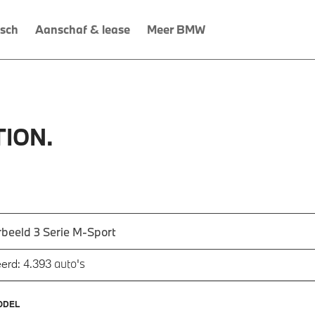
isch
Aanschaf & lease
Meer BMW
ION.
 een automodel, bijvoorbeeld 3 Serie M-Sport
utomodel in en druk op enter om te zoeken
auto's
erd:
4.393
ODEL