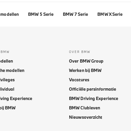
modellen
BMW 5 Serie
BMW 7 Serie
BMW X Serie
 BMW
OVER BMW
dellen
Over BMW Group
che modellen
Werken bij BMW
vileges
Vacatures
ividual
Officiële persinformatie
ving Experience
BMW Driving Experience
bij BMW
BMW Clubleven
Nieuwsoverzicht