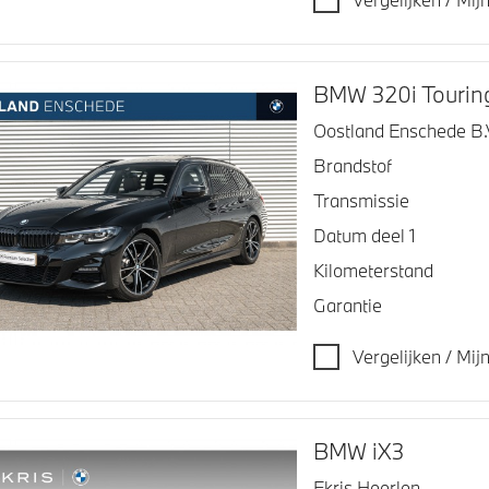
BMW 320i Tourin
Oostland Enschede B.
Brandstof
Transmissie
Datum deel 1
Kilometerstand
Garantie
Vergelijken / Mi
BMW iX3
Ekris Heerlen