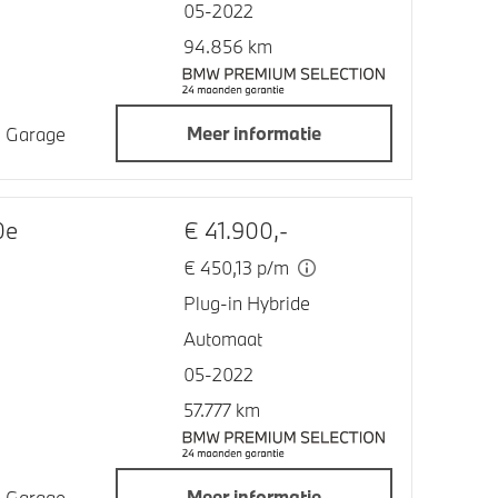
05-2022
94.856 km
Meer informatie
jn Garage
0e
€ 41.900,-
€ 450,13 p/m
Plug-in Hybride
Automaat
05-2022
57.777 km
Meer informatie
jn Garage