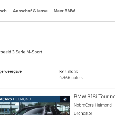
isch
Aanschaf & lease
Meer BMW
 een automodel, bijvoorbeeld 3 Serie M-Sport
utomodel in en druk op enter om te zoeken
gelweergave
Resultaat:
BMW 318i Tourin
NobraCars Helmond
Brandstof