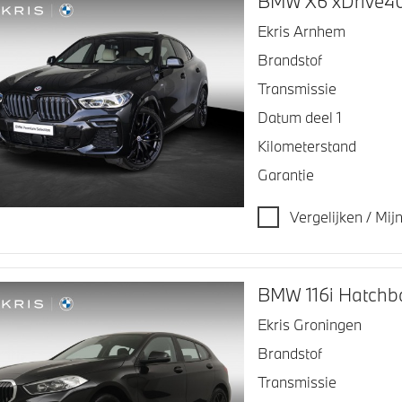
BMW X6 xDrive40
Ekris Arnhem
Brandstof
Transmissie
Datum deel 1
Kilometerstand
Garantie
Vergelijken / Mi
BMW 116i Hatchba
Ekris Groningen
Brandstof
Transmissie