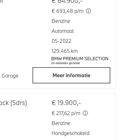
i
€ 64.900,-
€ 693,48 p/m
Benzine
Automaat
05-2022
129.465 km
Meer informatie
jn Garage
ck (5drs)
€ 19.900,-
€ 217,62 p/m
Benzine
Handgeschakeld