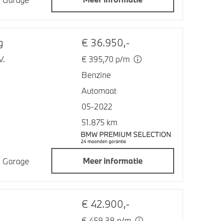
g
€ 36.950,-
V.
€ 395,70 p/m
Benzine
Automaat
05-2022
51.875 km
Meer informatie
jn Garage
€ 42.900,-
€ 459,38 p/m