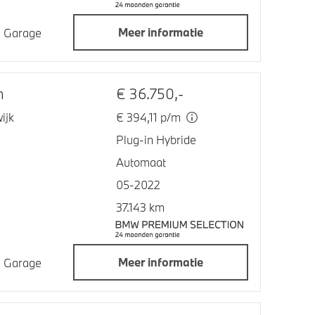
Meer informatie
jn Garage
n
€ 36.750,-
ijk
€ 394,11 p/m
Plug-in Hybride
Automaat
05-2022
37.143 km
Meer informatie
jn Garage