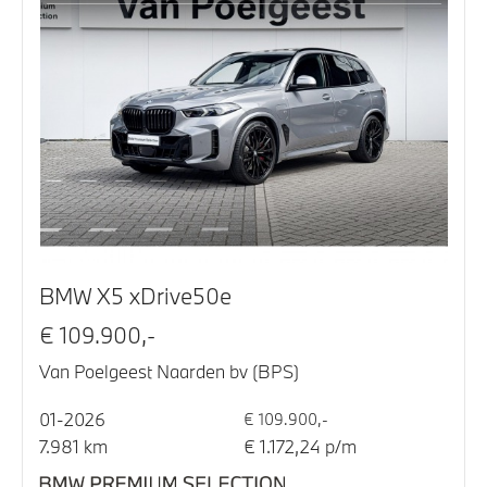
BMW X5 xDrive50e
€ 109.900,-
Van Poelgeest Naarden bv (BPS)
01-2026
€ 109.900,-
7.981 km
€ 1.172,24 p/m