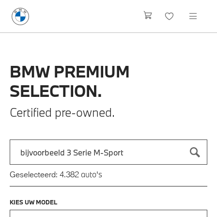
BMW
PREMIUM
SELECTION.
Certified pre-owned.
Zoek naar een automodel, bijvoorbeeld 3 Serie M-Sport
Typ een automodel in en druk op enter om te zoeken
auto's
Geselecteerd:
4.382
KIES UW MODEL