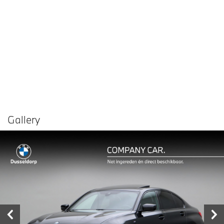
Gallery
Vergelijken in
Delen
Contact dealer
garage
€ 53.950,-
Prijs