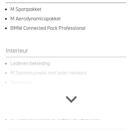
M Sportpakket
M Aerodynamicapakket
BMW Connected Pack Professional
Interieur
Lederen bekleding
M Sportstuurwiel met leder bekleed
Sportstuur
Leder Vernasca Schwarz stiksel Schwarz
Ambiance verlichting
M Interieurlijsten Rhombicle Anthrazit
M Hemelbekleding in Anthrazit uitgevoerd
In de breedte verstelbare rugleuning