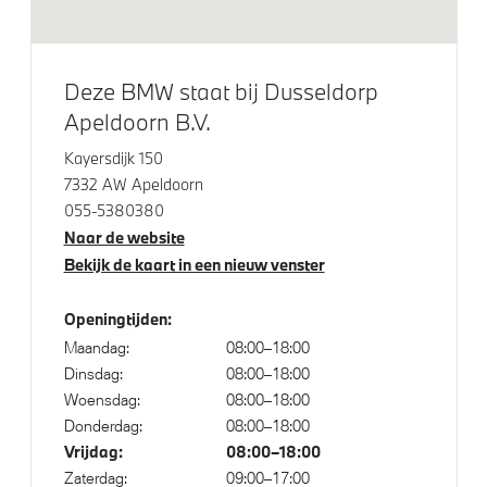
Elektrisch glazen schuif-/kanteldak
Klimaatbeheersing
Deze BMW staat bij Dusseldorp
Apeldoorn B.V.
Automatische 3-zone Airconditioning
Kayersdijk 150
7332 AW Apeldoorn
055-5380380
Elektrische voorzieningen
Naar de website
Bekijk de kaart in een nieuw venster
Cruise control
Buitenspiegels elektrisch inklapbaar
Openingtijden:
Bandenspanningsweergavesysteem
Maandag:
08:00–18:00
Automatisch dimmende binnen- en buitenspiegel
Dinsdag:
08:00–18:00
bestuurderzijde
Woensdag:
08:00–18:00
Donderdag:
08:00–18:00
Alarmsysteem klasse 3 (VbV/SCM)
Vrijdag:
08:00–18:00
Regensensor
Zaterdag:
09:00–17:00