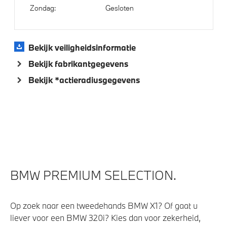
Parkeer assistent
Zondag:
Gesloten
Parking Assistant
Achteruitrijcamera
Bekijk veiligheidsinformatie
Bekijk fabrikantgegevens
Aandrijving en onderstel
Bekijk *actieradiusgegevens
Automatische 8-traps Steptronic sporttransmissie
Laadkabel (Mode 3, 22kW)
Anti blokkeer systeem
Voorbereiding Driving Assistance
BMW PREMIUM SELECTION.
Veiligheid
Op zoek naar een tweedehands BMW X1? Of gaat u
Park Distance Control (PDC) voor en achter
liever voor een BMW 320i? Kies dan voor zekerheid,
Actieve Voetgangersbescherming