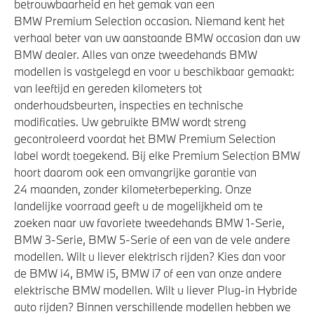
betrouwbaarheid en het gemak van een
BMW Premium Selection occasion. Niemand kent het
Akoestische waarschuwing voor voetgangers
verhaal beter van uw aanstaande BMW occasion dan uw
Airbag bestuurder
BMW dealer. Alles van onze tweedehands BMW
Elektronisch Stabiliteits Programma
modellen is vastgelegd en voor u beschikbaar gemaakt:
van leeftijd en gereden kilometers tot
onderhoudsbeurten, inspecties en technische
modificaties. Uw gebruikte BMW wordt streng
gecontroleerd voordat het BMW Premium Selection
label wordt toegekend. Bij elke Premium Selection BMW
hoort daarom ook een omvangrijke garantie van
24 maanden, zonder kilometerbeperking. Onze
landelijke voorraad geeft u de mogelijkheid om te
zoeken naar uw favoriete tweedehands BMW 1-Serie,
BMW 3-Serie, BMW 5-Serie of een van de vele andere
modellen. Wilt u liever elektrisch rijden? Kies dan voor
de BMW i4, BMW i5, BMW i7 of een van onze andere
elektrische BMW modellen. Wilt u liever Plug-in Hybride
auto rijden? Binnen verschillende modellen hebben we