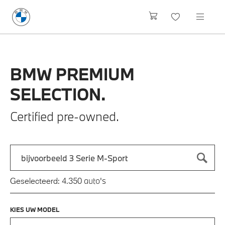
BMW
PREMIUM
SELECTION.
Certified pre-owned.
Zoek naar een automodel, bijvoorbeeld 3 Serie M-Sport
Typ een automodel in en druk op enter om te zoeken
auto's
Geselecteerd:
4.350
KIES UW MODEL