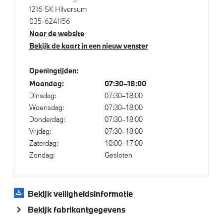
1216 SK Hilversum
Comfort Access
035-6241156
Automatisch dimmende binnen- en buitenspiegel
Naar de website
bestuurderzijde
Bekijk de kaart in een nieuw venster
Draadloos oplaadstation
Openingtijden:
Parking assistant plus
Maandag:
07:30–18:00
High-beam assistant
Dinsdag:
07:30–18:00
Driving Assistant Professional
Woensdag:
07:30–18:00
Donderdag:
07:30–18:00
Alarmsysteem klasse 3 (VbV/SCM)
Vrijdag:
07:30–18:00
Zaterdag:
10:00–17:00
Zondag:
Gesloten
Aandrijving en onderstel
Kilometertacho
Bekijk veiligheidsinformatie
Laadkabel (Mode 3, 22kW)
Bekijk fabrikantgegevens
M Adaptief onderstel