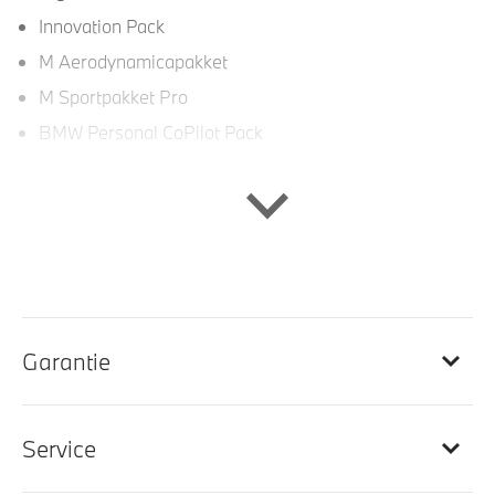
Innovation Pack
M Aerodynamicapakket
M Sportpakket Pro
BMW Personal CoPilot Pack
BMW Live Cockpit Professional
Interieur
Veiligheidsgordels voorzien van M striping
M Interieurlijsten Rhombicle Anthrazit
Garantie
M Hemelbekleding in Anthrazit uitgevoerd
Galvanische afwerking voor bedieningselementen
Elektrisch verwarmde voorstoelen
Service
Elektrisch verstelbare stoelen