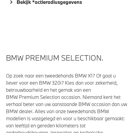
Bekijk *actieradiusgegevens
Variable Sport Steering
xDrive - Vierwielaandrijving
Veiligheid
Akoestische waarschuwing voor voetgangers
BMW PREMIUM SELECTION.
Actieve Voetgangersbescherming
Op zoek naar een tweedehands BMW X1? Of gaat u
liever voor een BMW 320i? Kies dan voor zekerheid,
betrouwbaarheid en het gemak van een
BMW Premium Selection occasion. Niemand kent het
verhaal beter van uw aanstaande BMW occasion dan uw
BMW dealer. Alles van onze tweedehands BMW
modellen is vastgelegd en voor u beschikbaar gemaakt:
van leeftijd en gereden kilometers tot
onderhoudsbeurten, inspecties en technische