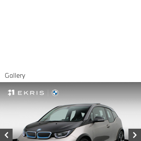
Gallery
Vergelijken in
Delen
Contact dealer
garage
€ 27.900,-
Prijs