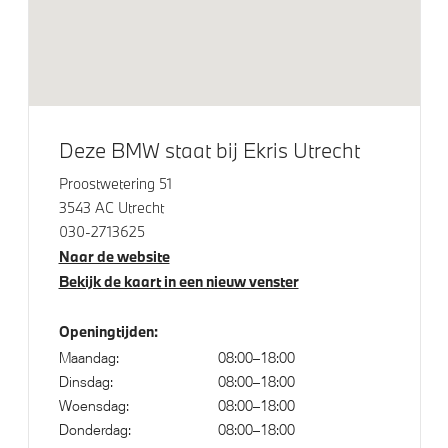
DC-snelladen
Park Distance Control voor/achter (PDC)
Regen- en lichtsensor
Aandrijving en onderstel
Deze BMW staat bij Ekris Utrecht
Proostwetering 51
Kilometertacho
3543 AC Utrecht
NoodLaadkabel (Mode 2)
030-2713625
Naar de website
Bekijk de kaart in een nieuw venster
Veiligheid
Openingtijden:
Akoestische waarschuwing voor voetgangers
Maandag:
08:00–18:00
Dinsdag:
08:00–18:00
Woensdag:
08:00–18:00
Donderdag:
08:00–18:00