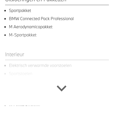
Sportpakket
BMW Connected Pack Professional
M Aerodynamicapakket
M-Sportpakket
Interieur
Elektrisch verwarmde voorstoelen
Sportstoelen
Multifunctioneel stuurwiel
Multifunctioneel sportstuurwiel met leder bekleed
Automatische dimmende binnenspiegel
M Sportstuurwiel