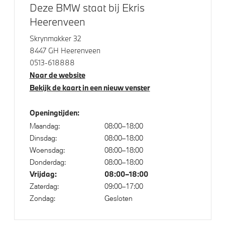
Cruise control
Deze BMW staat bij Ekris
Alarmsysteem klasse 3 (VbV/SCM)
Heerenveen
Park Distance Control voor/achter (PDC)
Skrynmakker 32
Parkeer assistent
8447 GH Heerenveen
0513-618888
Parking Assistant
Naar de website
Regensensor
Bekijk de kaart in een nieuw venster
Achteruitrijcamera
Openingtijden:
Maandag:
08:00–18:00
Aandrijving en onderstel
Dinsdag:
08:00–18:00
Woensdag:
08:00–18:00
M Sportonderstel
Donderdag:
08:00–18:00
Anti blokkeer systeem
Vrijdag:
08:00–18:00
Zaterdag:
09:00–17:00
Voorbereiding Driving Assistance
Zondag:
Gesloten