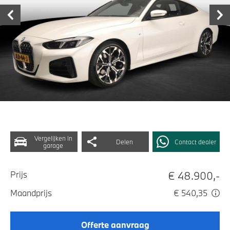
Vergelijken in
Delen
Contact dealer
garage
€ 48.900,-
Prijs
Maandprijs
€ 540,35
Offerte aanvraag