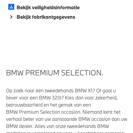
Veiligheid
Bekijk veiligheidsinformatie
Elektronisch Stabiliteits Programma
Bekijk fabrikantgegevens
Park Distance Control (PDC) voor en achter
Passagiersairbag
BMW PREMIUM SELECTION.
Op zoek naar een tweedehands BMW X1? Of gaat u
liever voor een BMW 320i? Kies dan voor zekerheid,
betrouwbaarheid en het gemak van een
BMW Premium Selection occasion. Niemand kent het
verhaal beter van uw aanstaande BMW occasion dan uw
BMW dealer. Alles van onze tweedehands BMW