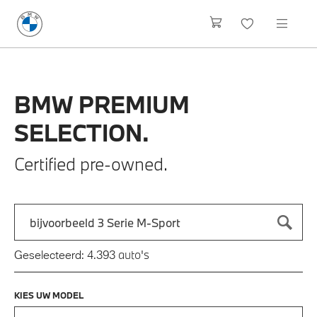
BMW
PREMIUM
SELECTION.
Certified pre-owned.
Zoek naar een automodel, bijvoorbeeld 3 Serie M-Sport
Typ een automodel in en druk op enter om te zoeken
auto's
Geselecteerd:
4.393
KIES UW MODEL