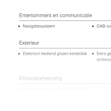
Entertainment en communicatie
Navigatiesysteem
DAB-tu
Exterieur
Elektrisch bediend glazen kanteldak
Extra ge
achterpo
Klimaatbeheersing
Automatische 3-zone Airconditioning
Elektrische voorzieningen