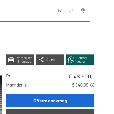
Vergelijken
Contact
Delen
in garage
dealer
€ 48.900,-
Prijs
Maandprijs
€ 540,35
Offerte aanvraag