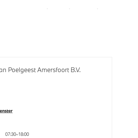
Park Distance Control voor/achter
(PDC)
an Poelgeest Amersfoort B.V.
venster
07:30–18:00