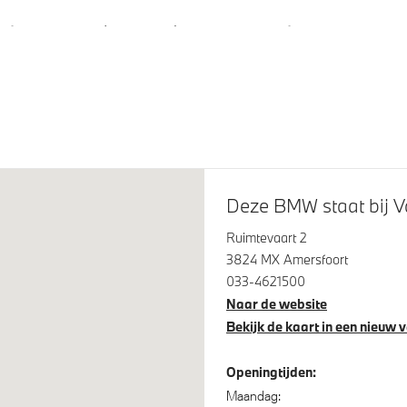
steem klasse 3 (VbV/SCM)
Cruise control
ensor
onderstel
Deze BMW staat bij V
Ruimtevaart 2
3824 MX Amersfoort
ersairbag
033-4621500
Naar de website
Bekijk de kaart in een nieuw 
Openingtijden:
Maandag: