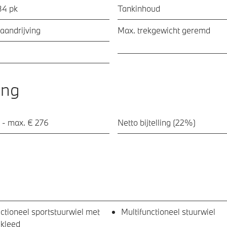
84 pk
Tankinhoud
aandrijving
Max. trekgewicht geremd
ing
 - max. € 276
Netto bijtelling (22%)
ctioneel sportstuurwiel met
Multifunctioneel stuurwiel
ekleed