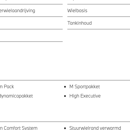
ierwielaandrijving
Wielbasis
Tankinhoud
m Pack
M Sportpakket
dynamicapakket
High Executive
en Comfort System
Stuurwielrand verwarmd