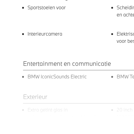
Sportstoelen voor
Scheidi
en acht
Interieurcamera
Elektri
voor be
Entertainment en communicatie
BMW IconicSounds Electric
BMW Te
Exterieur
Extra getint glas in
20 inch
achterportierruiten en achterruit
1036 M)
Raamomlijsting M hoogglans Shadow
Adapti