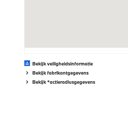
xDrive - Vierwielaandrijving
Flexibl
Veiligheid
Akoestische waarschuwing voor
Actieve
voetgangers
Bekijk veiligheidsinformatie
Bekijk fabrikantgegevens
Bekijk *actieradiusgegevens