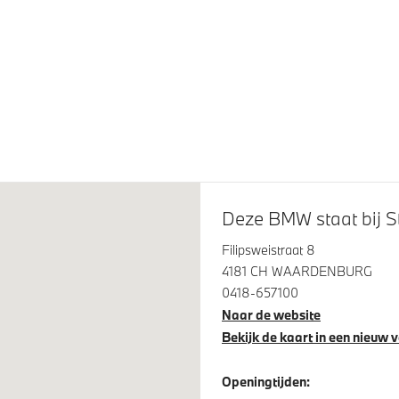
Assistant
Draadloos oplaadstation
Deze BMW staat bij 
 Assistant Professional
Alarmsysteem klasse 3 (Vb
Filipsweistraat 8
4181 CH WAARDENBURG
0418-657100
Naar de website
sluiting AC (wisselstroom)
Laadkabel (Mode 3, 22kW)
Bekijk de kaart in een nieuw 
Steptronic transmissie met
schakelpaddles aan het stuu
Openingtijden: