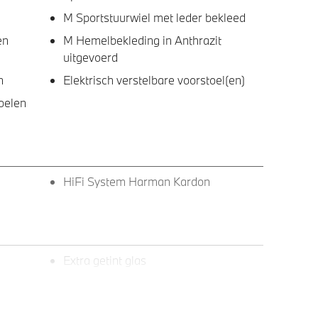
M Sportstuurwiel met leder bekleed
en
M Hemelbekleding in Anthrazit
uitgevoerd
n
Elektrisch verstelbare voorstoel(en)
oelen
HiFi System Harman Kardon
Extra getint glas
akket
Alpinweiss
aar
Trekhaak met elektrisch wegklapbare