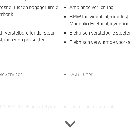
ngsnet tussen bagageruimte
Ambiance verlichting
erbank
BMW Individual interieurlijst
Magnolia Edelhoutuitvoering
sch verstelbare lendensteun
Elektrisch verstelbare stoele
stuurder en passagier
Elektrisch verwarmde voorst
leServices
DAB-tuner
 LM M Dubbelspaak (Styling
Glazen panoramadak
 Bicolor
BMW Iconic Glow exterieurp
eve LED koplampen
Trekhaak elektrisch uitklapb