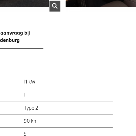
aanvraag bij
rdenburg
11 kW
1
Type 2
90 km
5