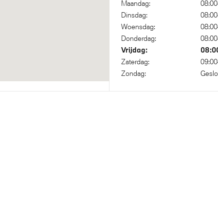
Maandag:
08:00
e Fast Charger 2.0 (Mode 2)
Dinsdag:
08:00
Woensdag:
08:00
Donderdag:
08:00
Vrijdag:
08:0
Zaterdag:
09:00
 Voetgangersbescherming
Zondag:
Geslo