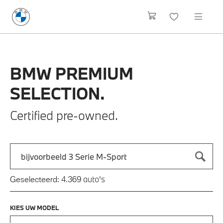
BMW
PREMIUM
SELECTION.
Certified pre-owned.
Zoek naar een automodel, bijvoorbeeld 3 Serie M-Sport
Typ een automodel in en druk op enter om te zoeken
auto's
Geselecteerd:
4.369
KIES UW MODEL