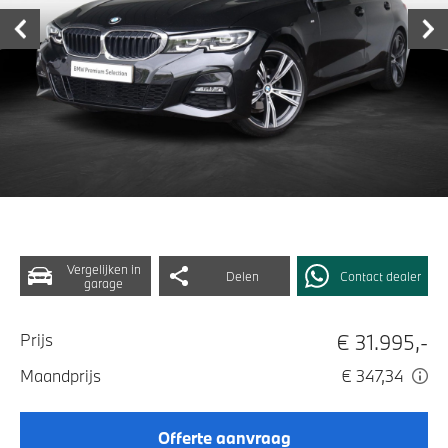
Vergelijken in
Delen
Contact dealer
garage
€ 31.995,-
Prijs
Maandprijs
€ 347,34
Offerte aanvraag