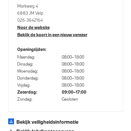
Alarmsysteem klasse 3 (VbV/SCM)
Markweg 4
Park Distance Control voor/achter (PDC)
6883 JM Velp
Parking Assistant
026-3642164
Naar de website
Alarmsignaal (Intern)
Bekijk de kaart in een nieuw venster
Achteruitrijcamera
Uitgebreide bluetooth telefoonvoorbereiding
Openingtijden:
Maandag:
08:00–18:00
Dinsdag:
08:00–18:00
Aandrijving en onderstel
Woensdag:
08:00–18:00
Donderdag:
08:00–18:00
Kilometertacho
Vrijdag:
08:00–18:00
Automatische transmissie
Zaterdag:
09:00–17:00
Zondag:
Gesloten
M Sportonderstel
Variable Sport Steering
Voorbereiding Driving Assistance
Bekijk veiligheidsinformatie