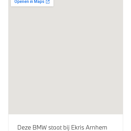
Elektrisch glazen schuif-/kanteldak
19 inch LM Dubbelspaak (styling 793 I)
LED-mistlampen voor
Extra getint glas achter
LED-koplampen met uitgebreide functies
Klimaatbeheersing
Aut.airconditioning
Elektrische voorzieningen
Cruise control
Bandenspanningsweergavesysteem
Deze BMW staat bij Ekris Arnhem