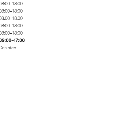
Steptronic transmissie met
08:00–18:00
schakelpaddles aan het stuurwiel
08:00–18:00
08:00–18:00
Elektronisch Sper Differentieel
08:00–18:00
08:00–18:00
09:00–17:00
Gesloten
toel voor
Akoestische waarschuwing voor
voetgangers