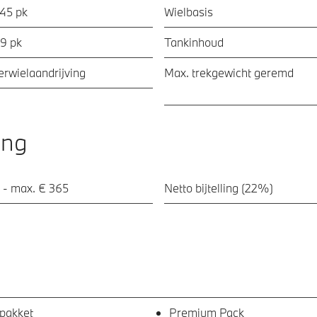
245 pk
Wielbasis
09 pk
Tankinhoud
ierwielaandrijving
Max. trekgewicht geremd
ing
 - max. € 365
Netto bijtelling (22%)
pakket
Premium Pack