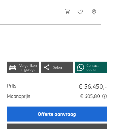
Vergelijken
Contact
Delen
in garage
dealer
€ 56.450,-
Prijs
Maandprijs
€ 605,80
Offerte aanvraag