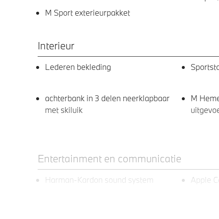
M Sport exterieurpakket
Interieur
Lederen bekleding
Sportst
achterbank in 3 delen neerklapbaar
M Hemel
met skiluik
uitgevo
Entertainment en communicatie
Harman-Kardon sound system
Apple C
Exterieur