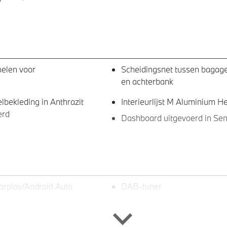
oelen voor
Scheidingsnet tussen bagag
en achterbank
bekleding in Anthrazit
Interieurlijst M Aluminium 
erd
Dashboard uitgevoerd in Se
arplay/Android Auto
DAB-tuner