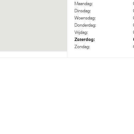
sluiting AC (wisselstroom)
Kilometertacho
Maandag:
Dinsdag:
Woensdag:
okkeer systeem
xDrive - Vierwielaandrijving
Donderdag:
Vrijdag:
Zaterdag:
Zondag:
bestuurder
Isofix bevestiging passagiers