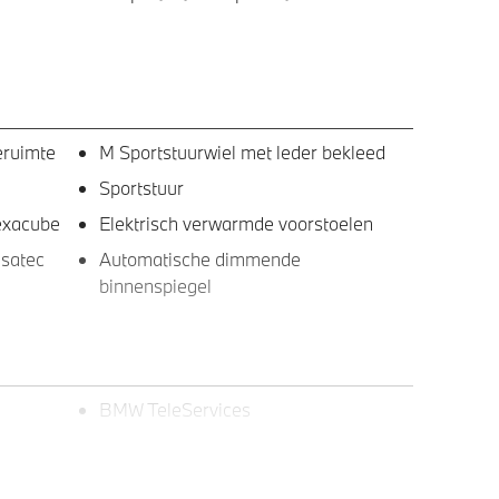
eruimte
M Sportstuurwiel met leder bekleed
Sportstuur
Hexacube
Elektrisch verwarmde voorstoelen
nsatec
Automatische dimmende
binnenspiegel
BMW TeleServices