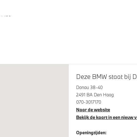
agsysteem M Hoogglans
Extra getint glas
 Line
ijsting M hoogglans Shadow
LED achterlichten
Adaptieve LED koplampen
spanningsweergavesysteem
Automatisch dimmende binn
Deze BMW staat bij D
buitenspiegel bestuurderzijd
Donau 38-40
 Access
Alarmsysteem klasse 3 (Vb
2491 BA Den Haag
 Assistant
Parkeer assistent
070-3017170
Naar de website
Bekijk de kaart in een nieuw 
Openingtijden: