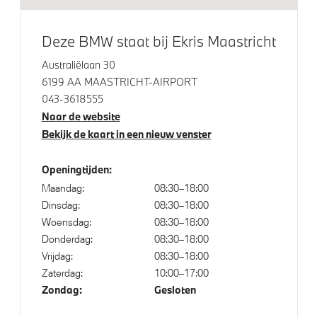
Driving Assistant Plus
Parking Assistant Professional
Deze BMW staat bij Ekris Maastricht
Australiëlaan 30
Aandrijving en onderstel
6199 AA MAASTRICHT-AIRPORT
043-3618555
Laadkabel (Mode 3, 22kW)
Naar de website
xDrive - Vierwielaandrijving
Bekijk de kaart in een nieuw venster
Openingtijden:
Maandag:
08:30–18:00
Dinsdag:
08:30–18:00
Woensdag:
08:30–18:00
Donderdag:
08:30–18:00
Vrijdag:
08:30–18:00
Zaterdag:
10:00–17:00
Zondag:
Gesloten