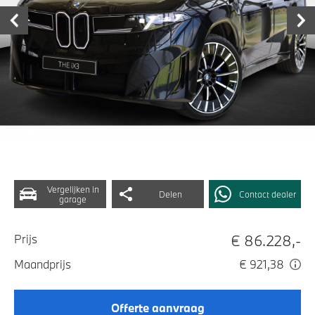
Vergelijken in
Delen
Contact dealer
garage
€ 86.228,-
Prijs
Maandprijs
€ 921,38
Offerte aanvraag