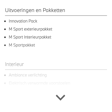
Uitvoeringen en Pakketten
Innovation Pack
M Sport exterieurpakket
M Sport Interieurpakket
M Sportpakket
Interieur
Ambiance verlichting
Elektrisch verwarmde voorstoelen
Multifunctionele voorstoelen
Scheidingsnet tussen bagageruimte en achterbank
Sportstuurwiel met leder bekleed