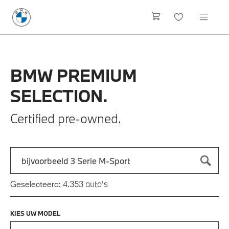
BMW
PREMIUM
SELECTION.
Certified pre-owned.
Zoek naar een automodel, bijvoorbeeld 3 Serie M-Sport
Typ een automodel in en druk op enter om te zoeken
auto's
Geselecteerd:
4.353
KIES UW MODEL