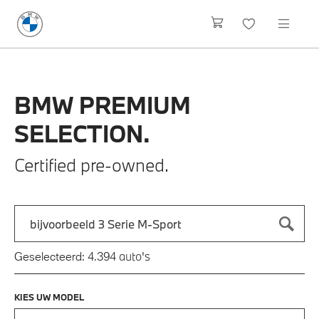
BMW
PREMIUM
SELECTION.
Certified pre-owned.
Zoek naar een automodel, bijvoorbeeld 3 Serie M-Sport
Typ een automodel in en druk op enter om te zoeken
auto's
Geselecteerd:
4.394
KIES UW MODEL