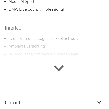
Model M Sport
BMW Live Cockpit Professional
Interieur
Leder Vernasca Cognac stiksel Schwarz
Ambiente verlichting
Automatische dimmende binnenspiegel
Dashboard uitgevoerd in Sensatec
Elektrisch verwarmde voorstoelen
M Interieurlijsten Aluminium Tetragon
M Sportstuurwiel
Garantie
Entertainment en communicatie