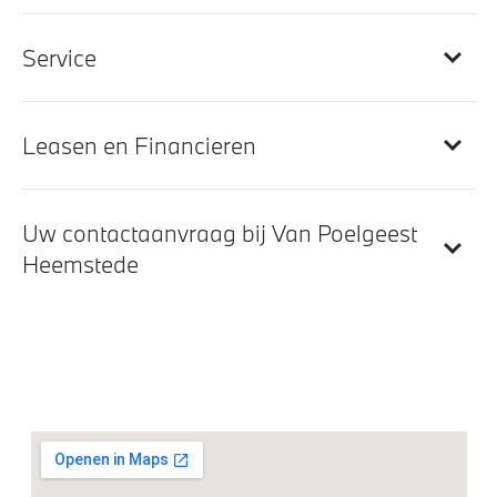
Comfort telefoonvoorbereiding met draadloze
oplaadmogelijkheid
Service
Harman Kardon Surround Sound Systeem
DAB-tuner
Leasen en Financieren
Exterieur
Uw contactaanvraag bij Van Poelgeest
19 inch LM M Dubbelspaak (styling 797) Bicolor Jet
Heemstede
Black
BMW Laserlicht
M Hoogglans Shadow Line
M Sportremsysteem Rot
LED-mistlampen voor