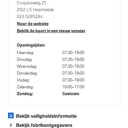
Cruquiusweg 25
2102 LS Heemstede
Aandrijving en onderstel
023-5285284
Naar de website
Automatische sporttransmissie met stuurschakeling
Bekijk de kaart in een nieuw venster
M Sportonderstel
Openingtijden:
Maandag:
07:30–18:00
Dinsdag:
07:30–18:00
Woensdag:
07:30–18:00
Donderdag:
07:30–18:00
Vrijdag:
07:30–18:00
Zaterdag:
10:00–17:00
Zondag:
Gesloten
Bekijk veiligheidsinformatie
Bekijk fabrikantgegevens