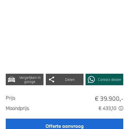
Vergelijken in
Delen
Contact dealer
garage
€ 39.900,-
Prijs
Maandprijs
€ 433,10
Offerte aanvraag