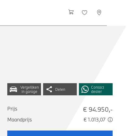
Vergelijken
Contact
Delen
in garage
dealer
€ 94.950,-
Prijs
Maandprijs
€ 1.013,07