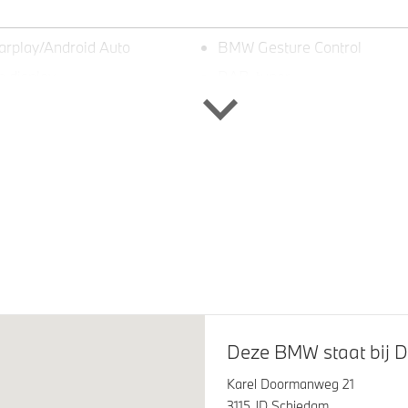
arplay/Android Auto
BMW Gesture Control
 display
DAB-tuner
tremsysteem Rot
Trekhaak met elektrisch weg
kogel
nic Glow nierengrille
M Hoogglans Shadow Line 
uitgebreide omvang
Deze BMW staat bij D
Karel Doormanweg 21
3115 JD Schiedam