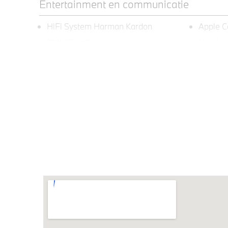
Entertainment en communicatie
HiFi System Harman Kardon
Apple C
BMW TeleServices
Head-up
Exterieur
Extra getint glas in
M Spor
achterportierruiten en achterruit
Extra getint glas achter
BMW Ico
Klimaatbeheersing
Stoelventilatie voor beide voorstoelen