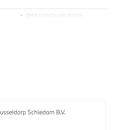
BMW IconicSounds Electric
klapbare
Trekhaak elektrisch uitklapbaar
Extra getint glas
met
LED achterlichten
22 inch LM M Dubbelspaak (styling
922 M) Bicolor Jet Black
usseldorp Schiedam B.V.