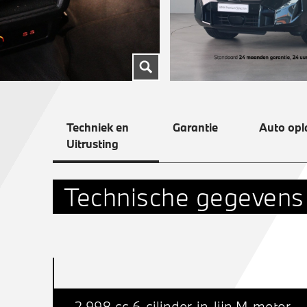
Techniek en
Garantie
Auto opl
Uitrusting
Technische gegevens
2.998 cc 6-cilinder-in-lijn M-motor