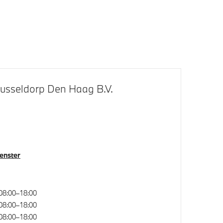
Draadloos oplaadstation
systeem
Alarmsysteem klasse 3 (VbV/SCM)
chter
Parkeer assistent
Parking Assistant
usseldorp Den Haag B.V.
Elektronisch Sper Differentieel
venster
rwiel
08:00–18:00
08:00–18:00
toel voor
Actieve Voetgangersbescherming
08:00–18:00