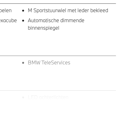
oelen
M Sportstuurwiel met leder bekleed
Hexacube
Automatische dimmende
binnenspiegel
BMW TeleServices
LED achterlichten
ruit
LED-dagrijverlichting
Raamomlijsting M hoogglans Shadow
Line