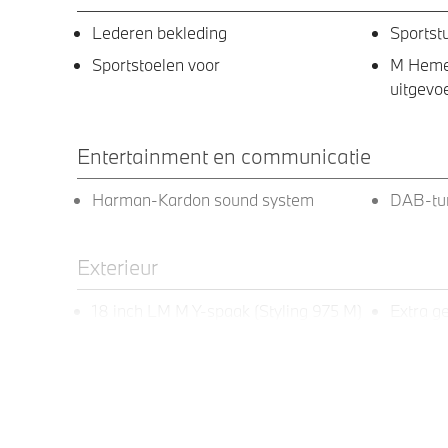
Lederen bekleding
Sportst
Sportstoelen voor
M Hemel
uitgevo
Entertainment en communicatie
Harman-Kardon sound system
DAB-tu
Exterieur
18 inch LM M Y-spaak (Styling 975 M)
Extra ge
in Bicolor Midnight Grey
LED koplampen
Adapti