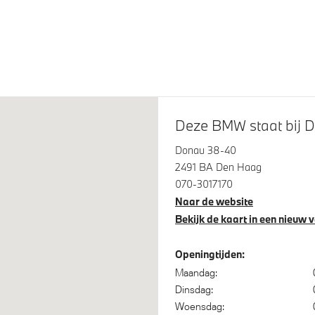
iegels elektrisch inklapbaar
Cruise control
Assistant
Bandenspanningsweergave
itrijcamera
Park Distance Control voor/a
(PDC)
Deze BMW staat bij D
 Access
Donau 38-40
2491 BA Den Haag
070-3017170
Naar de website
ief onderstel
Steptronic transmissie met
Bekijk de kaart in een nieuw 
schakelpaddles aan het stuu
Openingtijden:
Maandag:
Dinsdag:
bestuurder
Isofix bevestiging passagiers
Woensdag: