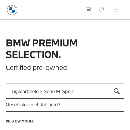
BMW
PREMIUM
SELECTION.
Certified pre-owned.
Zoek naar een automodel, bijvoorbeeld 3 Serie M-Sport
Typ een automodel in en druk op enter om te zoeken
auto's
Geselecteerd:
4.356
KIES UW MODEL