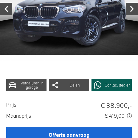
Vergelijken in
Delen
Contact dealer
garage
€ 38.900,-
Prijs
Maandprijs
€ 419,00
Offerte aanvraag