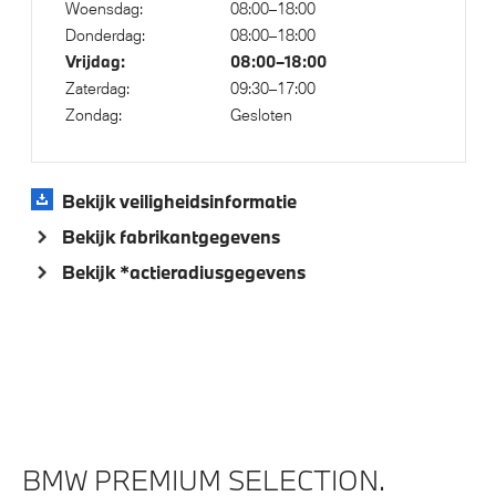
Woensdag:
08:00–18:00
Comfort Access
Donderdag:
08:00–18:00
Vrijdag:
08:00–18:00
Parking assistant plus
Zaterdag:
09:30–17:00
Zondag:
Gesloten
Aandrijving en onderstel
Bekijk veiligheidsinformatie
Automatische sporttransmissie met stuurschakeling
Bekijk fabrikantgegevens
Variable Sport Steering
Bekijk *actieradiusgegevens
Kilometertacho
M Sportremsysteem
xDrive - Vierwielaandrijving
Veiligheid
BMW PREMIUM SELECTION.
Akoestische waarschuwing voor voetgangers