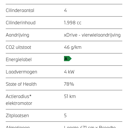
Cilinderaantal
4
Cilinderinhoud
1.998 cc
Aandrijving
xDrive - vierwielaandrijving
CO2 uitstoot
46 g/km
Energielabel
Laadvermogen
4 kW
State of Health
78%
Actieradius*
51 km
elektromotor
Zitplaatsen
5
Afmetingen
Lengte 471 cm x Breedte