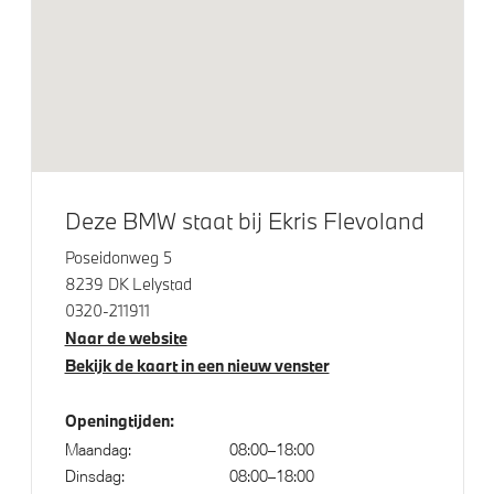
M Hoogglans Shadow Line
Glazen panoramadak
Geluidswerende zijruiten voorportieren
Klimaatbeheersing
Deze BMW staat bij Ekris Flevoland
3-zone aut.airconditioning
Poseidonweg 5
8239 DK Lelystad
Elektrische voorzieningen
0320-211911
Naar de website
Automatisch dimmende binnen- en buitenspiegel
Bekijk de kaart in een nieuw venster
bestuurderzijde
Alarmsysteem klasse 3 (VbV/SCM)
Openingtijden:
Maandag:
08:00–18:00
Bandenspanningsweergavesysteem
Dinsdag:
08:00–18:00
Driving Assistant