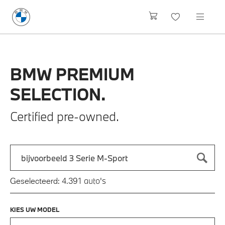
BMW
PREMIUM
SELECTION.
Certified pre-owned.
Zoek naar een automodel, bijvoorbeeld 3 Serie M-Sport
Typ een automodel in en druk op enter om te zoeken
auto's
Geselecteerd:
4.391
KIES UW MODEL