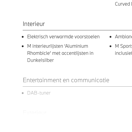
Curved 
Interieur
Elektrisch verwarmde voorstoelen
Ambianc
M interieurlijsten ‘Aluminium
M Sport
Rhombicle’ met accentlijsten in
inclusie
Dunkelsilber
Entertainment en communicatie
DAB-tuner
Exterieur
20 inch lichtmetalen M wielen
Trekhaa