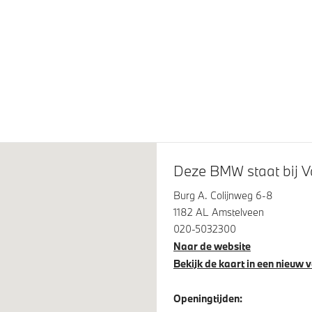
Trekhaak elektrisch uitklapb
Deze BMW staat bij V
Assistant
Parking Assistant
Burg A. Colijnweg 6-8
1182 AL Amstelveen
020-5032300
Naar de website
Bekijk de kaart in een nieuw 
onderstel
Openingtijden: