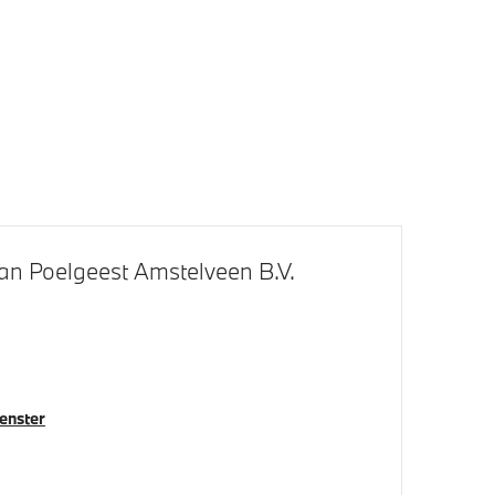
aar
an Poelgeest Amstelveen B.V.
Regen- en lichtsensor
venster