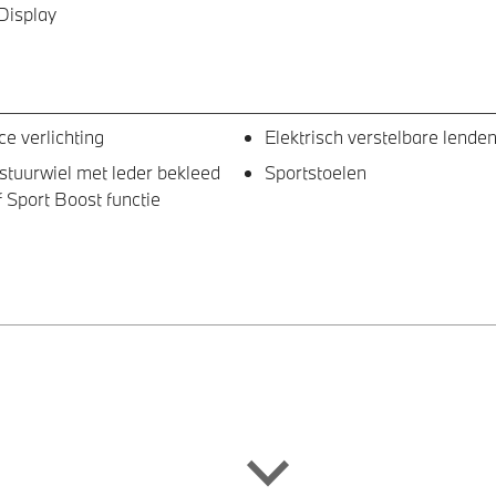
Display
e verlichting
Elektrisch verstelbare lende
stuurwiel met leder bekleed
Sportstoelen
f Sport Boost functie
k met elektrisch wegklapbare
Adaptieve LED koplampen