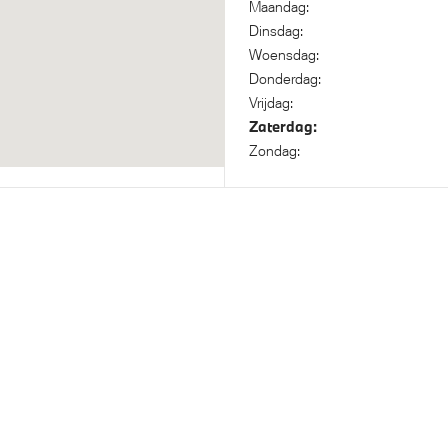
Maandag:
Dinsdag:
nisch Stabiliteits Programma
Park Distance Control (PDC)
Woensdag:
achter
Donderdag:
Vrijdag:
Zaterdag:
Zondag: