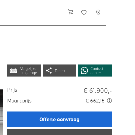
Vergelijken
Contact
Delen
in garage
dealer
€ 61.900,-
Prijs
Maandprijs
€ 662,16
Offerte aanvraag