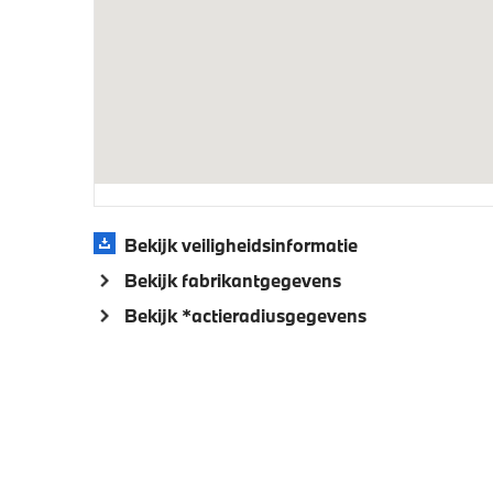
Veiligheid
Akoestische
Elektro
voetgangersbescherming
Bekijk veiligheidsinformatie
Bekijk fabrikantgegevens
Bekijk *actieradiusgegevens