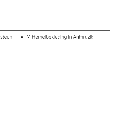
nsteun
M Hemelbekleding in Anthrazit
LED koplampen