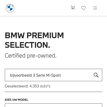
BMW
PREMIUM
SELECTION.
Certified pre-owned.
Zoek naar een automodel, bijvoorbeeld 3 Serie M-Sport
Typ een automodel in en druk op enter om te zoeken
auto's
Geselecteerd:
4.353
KIES UW MODEL