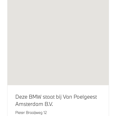
Dakdraagsysteem aluminium zijdeglans
Extra getint glas in achterportierruiten en achterruit
BMW Laserlicht
Klimaatbeheersing
Stoelventilatie voor beide voorstoelen
Elektrische voorzieningen
Comfort Access met BMW Digital Key
Driving Assistant
Deze BMW staat bij Van Poelgeest
Driving Assistant Professional
Amsterdam B.V.
Parking assistant plus
Pieter Braaijweg 12