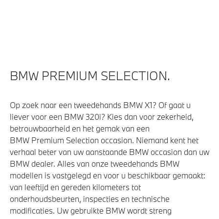
Veiligheid
Elektronisch Stabiliteits Programma
Park Distance Control (PDC) voor en achter
BMW PREMIUM SELECTION.
Passagiersairbag
Op zoek naar een tweedehands BMW X1? Of gaat u
liever voor een BMW 320i? Kies dan voor zekerheid,
betrouwbaarheid en het gemak van een
BMW Premium Selection occasion. Niemand kent het
verhaal beter van uw aanstaande BMW occasion dan uw
BMW dealer. Alles van onze tweedehands BMW
modellen is vastgelegd en voor u beschikbaar gemaakt:
van leeftijd en gereden kilometers tot
onderhoudsbeurten, inspecties en technische
modificaties. Uw gebruikte BMW wordt streng