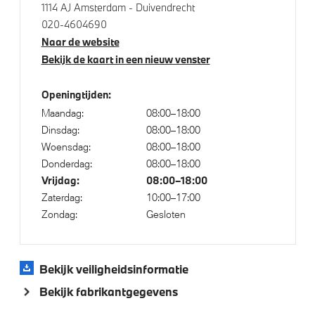
Parking Assistant
1114 AJ Amsterdam - Duivendrecht
020-4604690
Massagefunctie voor beide voorstoelen
Naar de website
Regen- en lichtsensor
Bekijk de kaart in een nieuw venster
Servotronic
Openingtijden:
Maandag:
08:00–18:00
Aandrijving en onderstel
Dinsdag:
08:00–18:00
Woensdag:
08:00–18:00
Anti blokkeer systeem
Donderdag:
08:00–18:00
Adaptief M Onderstel Professional
Vrijdag:
08:00–18:00
Zaterdag:
10:00–17:00
Adaptief onderstel met luchtvering op voor- en
Zondag:
Gesloten
achteras
M Adaptief onderstel
M Sport uitlaatsysteem
Bekijk veiligheidsinformatie
M sport differentieel
Bekijk fabrikantgegevens
xDrive - Vierwielaandrijving