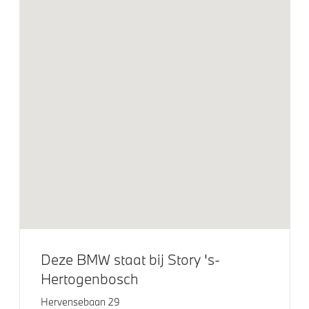
Elektrisch glazen schuif-/kanteldak
Elektrisch bediend glazen schuif-/kanteldak
Extra getint glas
Extra getint glas in achterportierruiten en achterruit
19 inch LM Dubbeslpaak (Styling 995 M) Bicolor
M achterspoiler
M Hoogglans Shadow Line met uitgebreide omvang
Adaptieve LED koplampen
M Koplampen Shadow Line
M Sportremsysteem Rot
Raamomlijsting M hoogglans Shadow Line
Trekhaak elektrisch uitklapbaar
Deze BMW staat bij Story 's-
Trekhaak met elektrisch wegklapbare kogel
Hertogenbosch
Hervensebaan 29