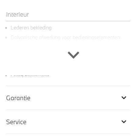
Interieur
Lederen bekleding
Galvanische afwerking voor bedieningselementen
Ambiance verlichting
Veiligheidsgordels voorzien van M striping
Sportstuur
Sportstoelen voor
Automatische dimmende binnenspiegel
M Sportstuurwiel met leder bekleed
Garantie
BMW Widescreen Display
Elektrisch verwarmde voorstoelen
Service
M Interieurlijsten Rhombicle Anthrazit
M Hemelbekleding in Anthrazit uitgevoerd