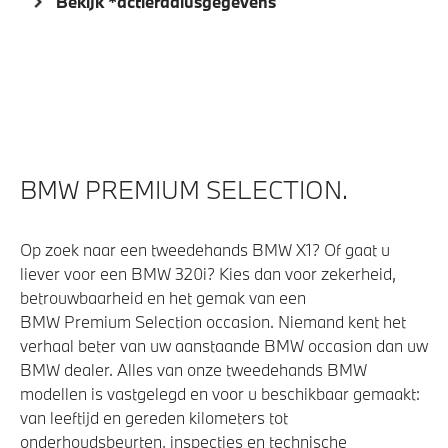
Bekijk *actieradiusgegevens
Automatisch dimmende binnen- en buitenspiegel
bestuurderzijde
Alarmsysteem klasse 3 (VbV/SCM)
Aandrijving en onderstel
BMW PREMIUM SELECTION.
Laadkabel (Mode 3, 22kW)
Automatische 8-traps Steptronic sporttransmissie
Op zoek naar een tweedehands BMW X1? Of gaat u
liever voor een BMW 320i? Kies dan voor zekerheid,
betrouwbaarheid en het gemak van een
Veiligheid
BMW Premium Selection occasion. Niemand kent het
verhaal beter van uw aanstaande BMW occasion dan uw
Akoestische waarschuwing voor voetgangers
BMW dealer. Alles van onze tweedehands BMW
Actieve Voetgangersbescherming
modellen is vastgelegd en voor u beschikbaar gemaakt:
Park Distance Control (PDC) voor en achter
van leeftijd en gereden kilometers tot
onderhoudsbeurten, inspecties en technische