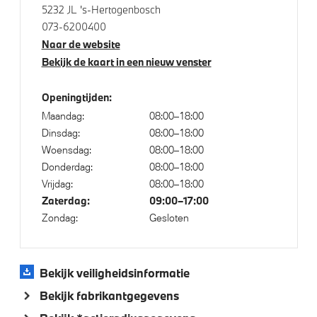
Klimaatbeheersing
5232 JL 's-Hertogenbosch
073-6200400
Automatische 3-zone Airconditioning
Naar de website
Bekijk de kaart in een nieuw venster
Elektrische voorzieningen
Openingtijden:
Maandag:
08:00–18:00
Elektrisch te openen en te sluiten bagageklep
Dinsdag:
08:00–18:00
High-beam assistant
Woensdag:
08:00–18:00
Donderdag:
08:00–18:00
Draadloos oplaadstation
Vrijdag:
08:00–18:00
Cruise control
Zaterdag:
09:00–17:00
Achteruitrijcamera
Zondag:
Gesloten
Comfort Access
Bandenspanningsweergavesysteem
Bekijk veiligheidsinformatie
Parkeer assistent
Bekijk fabrikantgegevens
Parking Assistant