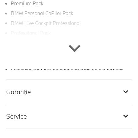
Premium Pack
BMW Personal CoPilot Pack
BMW Live Cockpit Professional
Professional Pack
Interieur
Scheidingsnet tussen bagageruimte en achterbank
Sportstoelen voor
Ambiance verlichting
Garantie
Sportstuur
Stoel ventilatie voor
Service
M Sportstuurwiel met leder bekleed
Stuurwielrand verwarmd