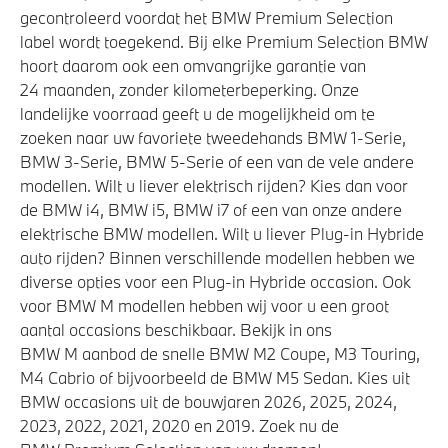
xDrive - Vierwielaandrijving
gecontroleerd voordat het BMW Premium Selection
Laadkabel (Mode 3, 22kW)
label wordt toegekend. Bij elke Premium Selection BMW
hoort daarom ook een omvangrijke garantie van
24 maanden, zonder kilometerbeperking. Onze
Veiligheid
landelijke voorraad geeft u de mogelijkheid om te
zoeken naar uw favoriete tweedehands BMW 1-Serie,
Akoestische waarschuwing voor voetgangers
BMW 3-Serie, BMW 5-Serie of een van de vele andere
modellen. Wilt u liever elektrisch rijden? Kies dan voor
Actieve Voetgangersbescherming
de BMW i4, BMW i5, BMW i7 of een van onze andere
elektrische BMW modellen. Wilt u liever Plug-in Hybride
auto rijden? Binnen verschillende modellen hebben we
diverse opties voor een Plug-in Hybride occasion. Ook
voor BMW M modellen hebben wij voor u een groot
aantal occasions beschikbaar. Bekijk in ons
BMW M aanbod de snelle BMW M2 Coupe, M3 Touring,
M4 Cabrio of bijvoorbeeld de BMW M5 Sedan. Kies uit
BMW occasions uit de bouwjaren 2026, 2025, 2024,
2023, 2022, 2021, 2020 en 2019. Zoek nu de