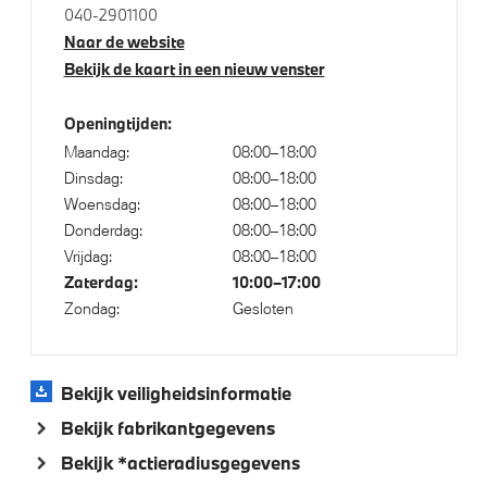
M Sportremsysteem Rot
040-2901100
BMW Iconic Glow exterieurpakket
Naar de website
Bekijk de kaart in een nieuw venster
Raamomlijsting M hoogglans Shadow Line
Adaptieve LED koplampen
Openingtijden:
Trekhaak elektrisch uitklapbaar
Maandag:
08:00–18:00
Trekhaak met elektrisch wegklapbare kogel
Dinsdag:
08:00–18:00
Woensdag:
08:00–18:00
Donderdag:
08:00–18:00
Klimaatbeheersing
Vrijdag:
08:00–18:00
Zaterdag:
10:00–17:00
Automatische 3-zone Airconditioning
Zondag:
Gesloten
Stoelventilatie voor beide voorstoelen
Bekijk veiligheidsinformatie
Elektrische voorzieningen
Bekijk fabrikantgegevens
Bekijk *actieradiusgegevens
Driving Assistant Professional