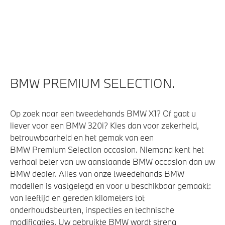
Draadloos oplaadstation
Parking assistant plus
Comfort Access
Bandenspanningsweergavesysteem
Alarmsysteem klasse 3 (VbV/SCM)
BMW PREMIUM SELECTION.
Verwarmde stoelen voor en achter
Op zoek naar een tweedehands BMW X1? Of gaat u
liever voor een BMW 320i? Kies dan voor zekerheid,
Aandrijving en onderstel
betrouwbaarheid en het gemak van een
BMW Premium Selection occasion. Niemand kent het
Laadaansluiting AC (wisselstroom) laden
verhaal beter van uw aanstaande BMW occasion dan uw
Steptronic transmissie met schakelpaddles aan het
BMW dealer. Alles van onze tweedehands BMW
stuurwiel
modellen is vastgelegd en voor u beschikbaar gemaakt:
Adaptief onderstel
van leeftijd en gereden kilometers tot
onderhoudsbeurten, inspecties en technische
Variable Sport Steering
modificaties. Uw gebruikte BMW wordt streng