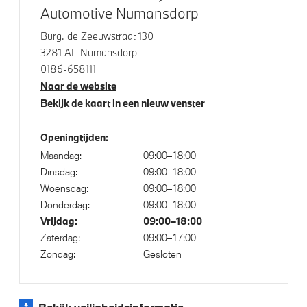
Anti blokkeer systeem
Automotive Numansdorp
Steptronic transmissie met dubbele koppeling
Burg. de Zeeuwstraat 130
3281 AL Numansdorp
0186-658111
Veiligheid
Naar de website
Bekijk de kaart in een nieuw venster
Elektronisch Stabiliteits Programma
Isofix bevestiging passagierstoel voor
Openingtijden:
Airbag bestuurder
Maandag:
09:00–18:00
Actieve Voetgangersbescherming
Dinsdag:
09:00–18:00
Woensdag:
09:00–18:00
Donderdag:
09:00–18:00
Vrijdag:
09:00–18:00
Zaterdag:
09:00–17:00
Zondag:
Gesloten