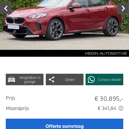
Vergelijken in
Delen
Contact dealer
garage
€ 30.895,-
Prijs
Maandprijs
€ 341,84
Offerte aanvraag