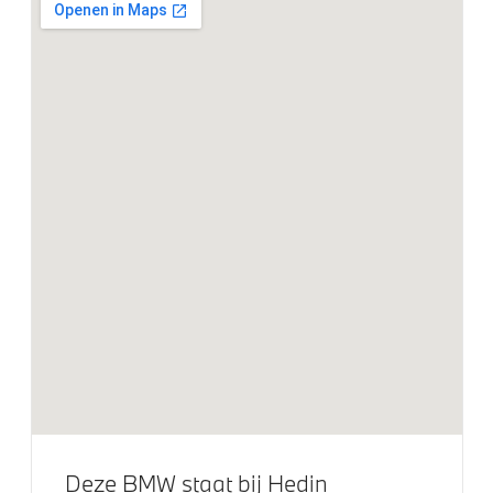
Driving Assistant
Buitenspiegels elektrisch inklapbaar
Bandenspanningsweergavesysteem
Alarmsysteem klasse 3 (VbV/SCM)
Park Distance Control voor/achter (PDC)
Parkeer assistent
Parking Assistant
Regensensor
Achteruitrijcamera
Aandrijving en onderstel
Elektronisch Sper Differentieel
Kilometertacho
Deze BMW staat bij Hedin