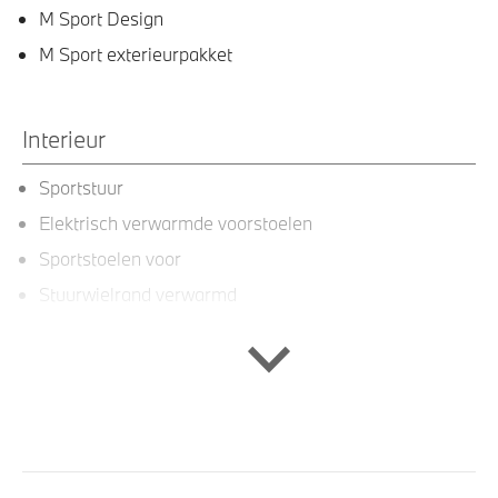
M Sport Design
M Sport exterieurpakket
Interieur
Sportstuur
Elektrisch verwarmde voorstoelen
Sportstoelen voor
Stuurwielrand verwarmd
Interieurlijst Dark Silver
Entertainment en communicatie
Apple Carplay/Android Auto