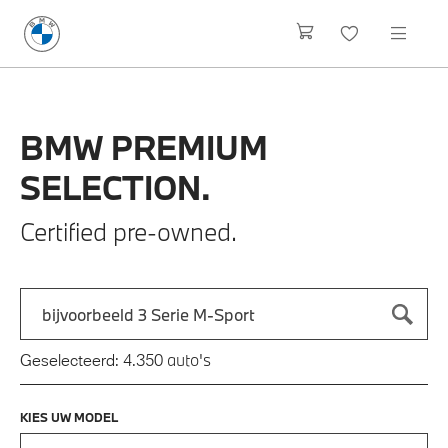
BMW
PREMIUM
SELECTION.
Certified pre-owned.
Zoek naar een automodel, bijvoorbeeld 3 Serie M-Sport
Typ een automodel in en druk op enter om te zoeken
auto's
Geselecteerd:
4.350
KIES UW MODEL