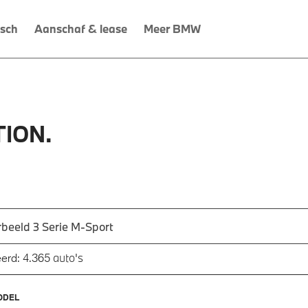
isch
Aanschaf & lease
Meer BMW
ION.
 een automodel, bijvoorbeeld 3 Serie M-Sport
utomodel in en druk op enter om te zoeken
auto's
erd:
4.365
ODEL