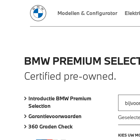
Modellen & Configurator
Elektr
BMW
PREMIUM
SELECT
Certified pre-owned.
Introductie BMW Premium
Zoek naar
Selection
Typ een a
Garantievoorwaarden
Geselecte
360 Graden Check
KIES UW M