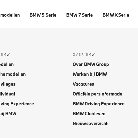
modellen
BMW 5 Serie
BMW 7 Serie
BMW X Serie
 BMW
OVER BMW
dellen
Over BMW Group
che modellen
Werken bij BMW
vileges
Vacatures
ividual
Officiële persinformatie
ving Experience
BMW Driving Experience
bij BMW
BMW Clubleven
Nieuwsoverzicht