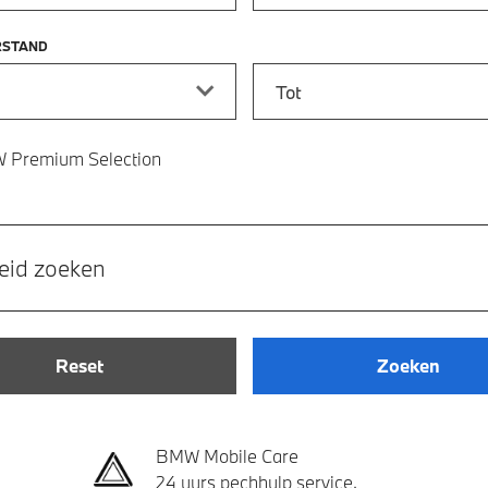
RSTAND
stand vanaf
Kilometerstand tot
 Premium Selection
eid zoeken
Reset
Zoeken
BMW Mobile Care
24 uurs pechhulp service.