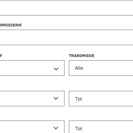
ARROSSERIE
F
TRANSMISSIE
Alle
f
Prijs tot
vanaf
Bouwjaar tot