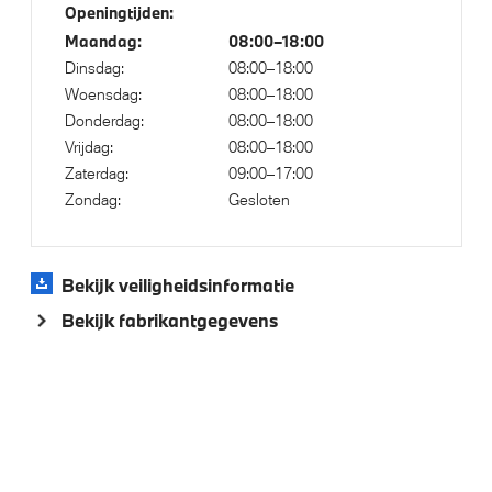
M Sportremsysteem Rot
Openingtijden:
M Koplampen Shadow Line
Maandag:
08:00–18:00
Dinsdag:
08:00–18:00
M Hoogglans Shadow Line met uitgebreide omvang
Woensdag:
08:00–18:00
LED koplampen
Donderdag:
08:00–18:00
LED achterlichten
Vrijdag:
08:00–18:00
Zaterdag:
09:00–17:00
Zondag:
Gesloten
Klimaatbeheersing
Automatische 3-zone Airconditioning
Bekijk veiligheidsinformatie
Bekijk fabrikantgegevens
Elektrische voorzieningen
Draadloos oplaadstation
Bandenspanningsweergavesysteem
Buitenspiegels elektrisch inklapbaar