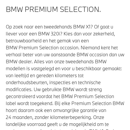
Comfort Access
BMW PREMIUM SELECTION.
Alarmsysteem klasse 3 (VbV/SCM)
High-beam assistant
Op zoek naar een tweedehands BMW X1? Of gaat u
liever voor een BMW 320i? Kies dan voor zekerheid,
Cruise control
betrouwbaarheid en het gemak van een
Parkeer assistent
BMW Premium Selection occasion. Niemand kent het
Parking assistant plus
verhaal beter van uw aanstaande BMW occasion dan uw
BMW dealer. Alles van onze tweedehands BMW
Regensensor
modellen is vastgelegd en voor u beschikbaar gemaakt:
Achteruitrijcamera
van leeftijd en gereden kilometers tot
Driving Assistant Professional
onderhoudsbeurten, inspecties en technische
modificaties. Uw gebruikte BMW wordt streng
Automatisch dimmende binnen- en buitenspiegel
gecontroleerd voordat het BMW Premium Selection
bestuurderzijde
label wordt toegekend. Bij elke Premium Selection BMW
hoort daarom ook een omvangrijke garantie van
24 maanden, zonder kilometerbeperking. Onze
Aandrijving en onderstel
landelijke voorraad geeft u de mogelijkheid om te