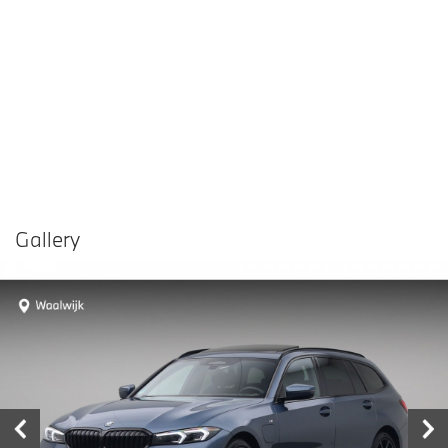
Gallery
Vergelijken in
Delen
Contact dealer
garage
€ 48.880,-
Prijs