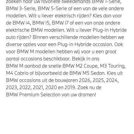
zoeken naar uw favoriete tweedehands BMW 1-Serie,
Automatische 8-traps Steptronic sporttransmissie
BMW 3-Serie, BMW 5-Serie of een van de vele andere
M Adaptief onderstel
modellen. Wilt u liever elektrisch rijden? Kies dan voor
Laadkabel (Mode 3, 22kW)
de BMW i4, BMW i5, BMW i7 of een van onze andere
elektrische BMW modellen. Wilt u liever Plug-in Hybride
Anti blokkeer systeem
auto rijden? Binnen verschillende modellen hebben we
Flexible Fast Charger 2.0 (Mode 2)
diverse opties voor een Plug-in Hybride occasion. Ook
Adapter E+F (CEE 7/7) 10A
voor BMW M modellen hebben wij voor u een groot
aantal occasions beschikbaar. Bekijk in ons
Variable Sport Steering
BMW M aanbod de snelle BMW M2 Coupe, M3 Touring,
M4 Cabrio of bijvoorbeeld de BMW M5 Sedan. Kies uit
BMW occasions uit de bouwjaren 2026, 2025, 2024,
Veiligheid
2023, 2022, 2021, 2020 en 2019. Zoek nu de
BMW Premium Selection van uw dromen!
Akoestische waarschuwing voor voetgangers
Airbag bestuurder
Actieve Voetgangersbescherming
Elektronisch Stabiliteits Programma