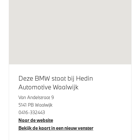
DAB-tuner
Exterieur
19 inch LM M Dubbelspaak (Styling 995 M) Jet Black
Extra getint glas
Dakdraagsysteem M Hoogglans Shadow Line
Trekhaak met elektrisch wegklapbare kogel
Deze BMW staat bij Hedin
Trekhaak elektrisch uitklapbaar
Automotive Waalwijk
Extra getint glas in achterportierruiten en achterruit
Van Andelstraat 9
Raamomlijsting M hoogglans Shadow Line
5141 PB Waalwijk
Geluidswerende ramen
0416-332443
Naar de website
Glazen panoramadak
Bekijk de kaart in een nieuw venster
Adaptieve LED koplampen