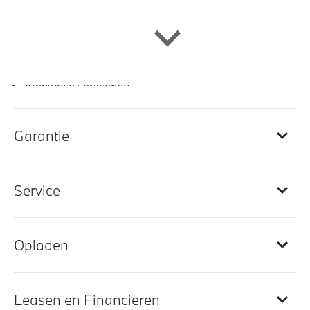
Interieur
M Sportstuurwiel met leder bekleed
Ambiance verlichting
M Interieurlijsten Rhombicle Anthrazit
M Hemelbekleding in Anthrazit uitgevoerd
Garantie
Sportstoelen voor
Automatische dimmende binnenspiegel
Service
In de breedte verstelbare rugleuning
Sportstuur
Stuurwielrand verwarmd
Opladen
Hoofdsteunen achter neerklapbaar
achterbank in 3 delen neerklapbaar met skiluik
Leasen en Financieren
Veiligheidsgordels voorzien van M striping