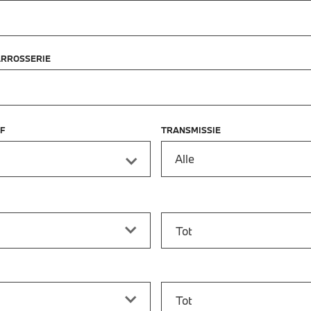
ARROSSERIE
F
TRANSMISSIE
Alle
f
Prijs tot
vanaf
Bouwjaar tot