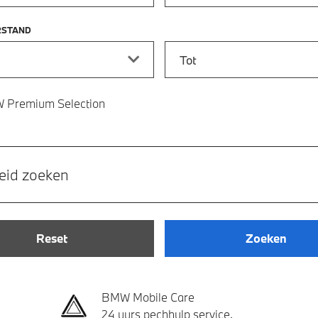
RSTAND
stand vanaf
Kilometerstand tot
 Premium Selection
eid zoeken
Reset
Zoeken
BMW Mobile Care
24 uurs pechhulp service.