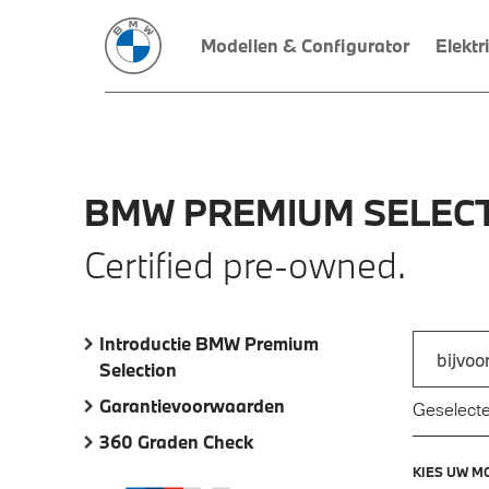
Modellen & Configurator
Elektr
BMW
PREMIUM
SELECT
Certified pre-owned.
Introductie BMW Premium
Zoek naar
Selection
Typ een a
Garantievoorwaarden
Geselecte
360 Graden Check
KIES UW M