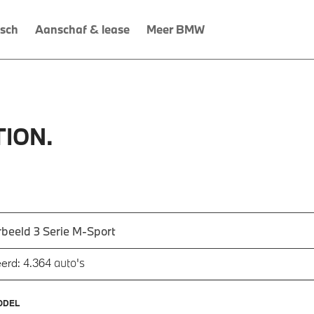
isch
Aanschaf & lease
Meer BMW
ION.
 een automodel, bijvoorbeeld 3 Serie M-Sport
utomodel in en druk op enter om te zoeken
auto's
erd:
4.364
ODEL