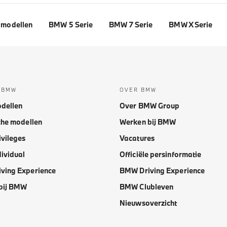
modellen
BMW 5 Serie
BMW 7 Serie
BMW X Serie
 BMW
OVER BMW
dellen
Over BMW Group
che modellen
Werken bij BMW
vileges
Vacatures
ividual
Officiële persinformatie
ving Experience
BMW Driving Experience
bij BMW
BMW Clubleven
Nieuwsoverzicht