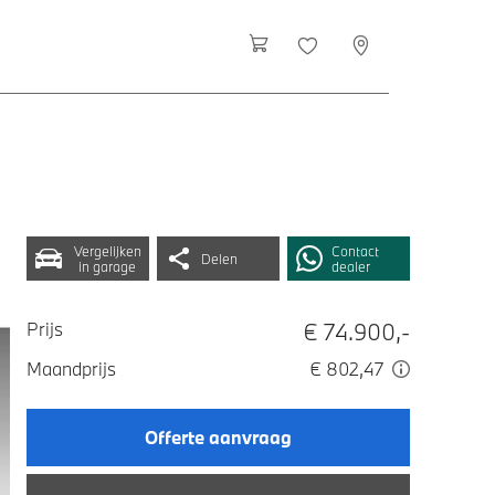
Vergelijken
Contact
Delen
in garage
dealer
€ 74.900,-
Prijs
Maandprijs
€ 802,47
Offerte aanvraag