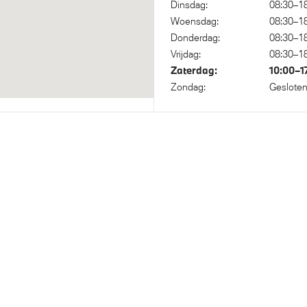
Dinsdag:
08:30–1
Woensdag:
08:30–1
Donderdag:
08:30–1
f onderstel met luchtvering op
Adaptief M onderstel
Vrijdag:
08:30–1
n achteras
Zaterdag:
10:00–1
Zondag:
Geslote
sche
ngersbescherming