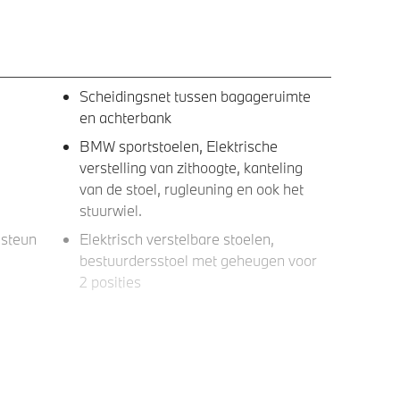
Scheidingsnet tussen bagageruimte
en achterbank
BMW sportstoelen, Elektrische
verstelling van zithoogte, kanteling
van de stoel, rugleuning en ook het
stuurwiel.
nsteun
Elektrisch verstelbare stoelen,
bestuurdersstoel met geheugen voor
2 posities