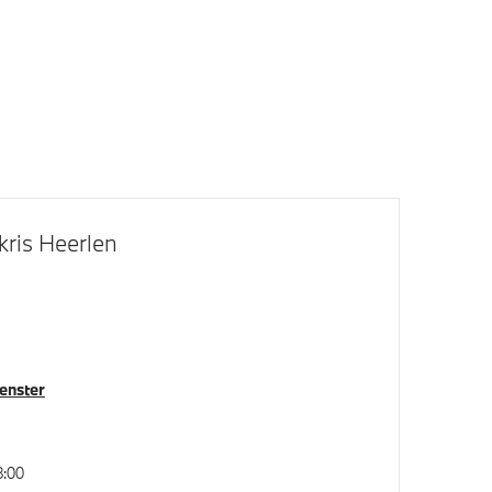
m
Extra getint glas in
achterportierruiten en achterruit
kris Heerlen
Alarmsysteem klasse 3 (VbV/SCM)
venster
Servotronic
8:00