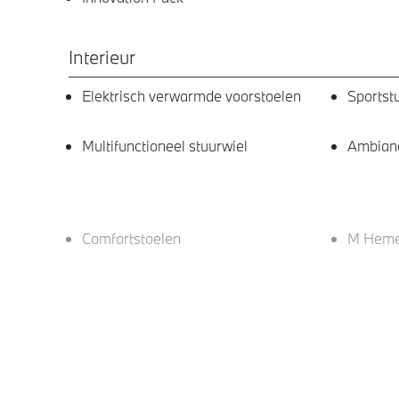
Interieur
Elektrisch verwarmde voorstoelen
Sportst
Multifunctioneel stuurwiel
Ambianc
Comfortstoelen
M Hemel
Entertainment en communicatie
DAB-tuner
HiFi Sy