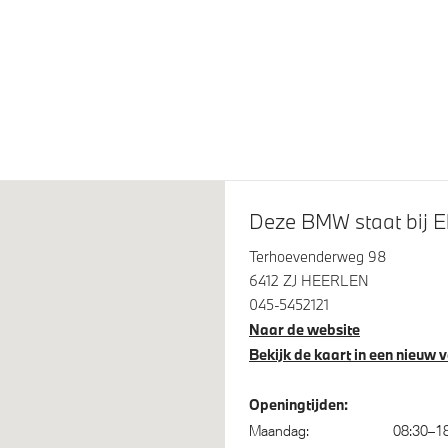
ividual Exterior Line
Dakdraagsysteem aluminiu
um satiniert
zijdeglans
Deze BMW staat bij E
Terhoevenderweg 98
6412 ZJ HEERLEN
045-5452121
Naar de website
ontrol
Comfort Access
Bekijk de kaart in een nieuw 
 Assistant Professional
Regen- en lichtsensor
Openingtijden:
Maandag:
08:30–1