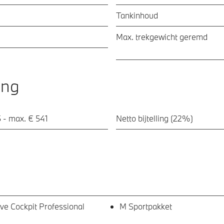
Tankinhoud
Max. trekgewicht geremd
ing
 - max. € 541
Netto bijtelling (22%)
e Cockpit Professional
M Sportpakket