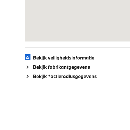
Aandrijving en onderstel
Anti blokkeer systeem
Adaptie
voor- e
Veiligheid
Elektronisch Stabiliteits Programma
Akoesti
Bekijk veiligheidsinformatie
voetga
Bekijk fabrikantgegevens
Bekijk *actieradiusgegevens