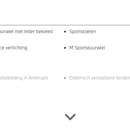
uurwiel met leder bekleed
Sportstoelen
e verlichting
M Sportstuurwiel
bekleding in Anthrazit
Elektrisch verstelbare lende
stem Harman Kardon