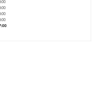
8:00
8:00
8:00
xDrive - Vierwielaandrijving
8:00
7:00
n