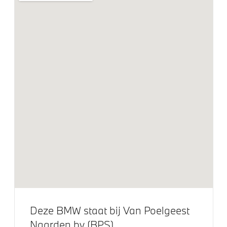
Automatische 3-zone Airconditioning
Elektrische voorzieningen
Parking Assistant
Achteruitrijcamera
Comfort Access met BMW Digital Key
Cruise control
Driving Assistant
Elektrisch op afstand volledig te openen en te sluiten
achterklep
Park Distance Control voor/achter (PDC)
Parkeer assistent
Regen- en lichtsensor
Deze BMW staat bij Van Poelgeest
Servotronic
Naarden bv (BPS)