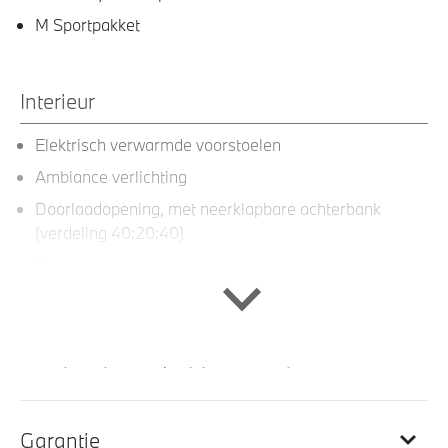
M Sportpakket
Interieur
Elektrisch verwarmde voorstoelen
Ambiance verlichting
Doorlaadopening, met neerklapbare achterbank
(verdeling 40:20:40)
Sportstuurwiel met leder bekleed
M Hemelbekleding in Anthrazit
M Sportstuurwiel met leder bekleed
Multifunctioneel sportstuurwiel met leder bekleed
Multifunctioneel stuurwiel
Sportstoelen voor incl. handmatig verstelbaar
Garantie