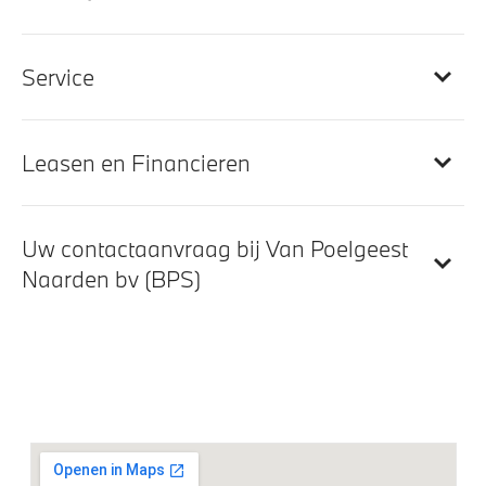
bovenbeensteun en elektrisch in breedte verstelbare
rugleuning
Service
Entertainment en communicatie
Apple Carplay/Android Auto
Leasen en Financieren
Exterieur
Uw contactaanvraag bij Van Poelgeest
Naarden bv (BPS)
Trekhaak met elektrisch wegklapbare kogel
Trekhaak elektrisch uitklapbaar
M Dakdraagsysteem hoogglans Shadow Line
Klimaatbeheersing