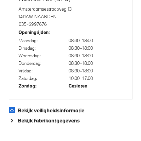
Amsterdamsestraatweg 13
1411AW NAARDEN
Aandrijving en onderstel
035-6997676
Openingtijden:
Variable Sport Steering
Maandag:
08:30–18:00
Steptronic sport transmissie
Dinsdag:
08:30–18:00
Anti blokkeer systeem
Woensdag:
08:30–18:00
Donderdag:
08:30–18:00
Vrijdag:
08:30–18:00
Veiligheid
Zaterdag:
10:00–17:00
Zondag:
Gesloten
Passagiersairbag
Elektronisch Stabiliteits Programma
Bekijk veiligheidsinformatie
Bekijk fabrikantgegevens