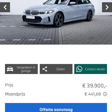
Vergelijken in
Delen
Contact dealer
garage
€ 39.900,-
Prijs
Maandprijs
€ 441,68
Offerte aanvraag