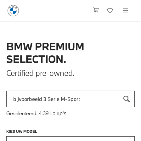
BMW
PREMIUM
SELECTION.
Certified pre-owned.
Zoek naar een automodel, bijvoorbeeld 3 Serie M-Sport
Typ een automodel in en druk op enter om te zoeken
auto's
Geselecteerd:
4.391
KIES UW MODEL