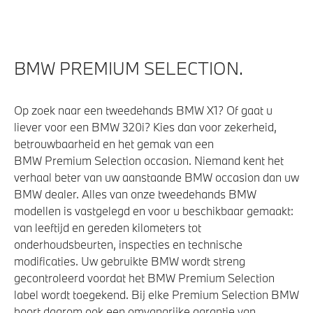
Achteruitrijcamera
BMW PREMIUM SELECTION.
Aandrijving en onderstel
Grotere brandstoftank
Op zoek naar een tweedehands BMW X1? Of gaat u
liever voor een BMW 320i? Kies dan voor zekerheid,
Automatische sporttransmissie met stuurschakeling
betrouwbaarheid en het gemak van een
Kilometertacho
BMW Premium Selection occasion. Niemand kent het
M Sportonderstel
verhaal beter van uw aanstaande BMW occasion dan uw
BMW dealer. Alles van onze tweedehands BMW
M Sport steering
modellen is vastgelegd en voor u beschikbaar gemaakt:
van leeftijd en gereden kilometers tot
onderhoudsbeurten, inspecties en technische
Veiligheid
modificaties. Uw gebruikte BMW wordt streng
gecontroleerd voordat het BMW Premium Selection
Akoestische waarschuwing veiligheidsgordel
label wordt toegekend. Bij elke Premium Selection BMW
Actieve Voetgangersbescherming
hoort daarom ook een omvangrijke garantie van