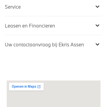
Service
Automatische dimmende binnenspiegel
BMW Individual hemelbekleding in Anthrazit
uitgevoerd
Leasen en Financieren
Entertainment en communicatie
Uw contactaanvraag bij Ekris Assen
Teleservices
Remote Services
Navigatiesysteem Plus
Hifi System
BMW Head-Up Display
DAB-tuner
Comfort telefoonvoorbereiding met draadloze
oplaadmogelijkheid