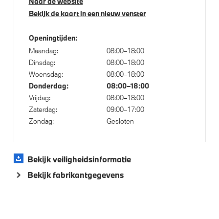
Naar de website
Bekijk de kaart in een nieuw venster
Elektrische voorzieningen
Openingtijden:
Buitenspiegels elektrisch inklapbaar
Maandag:
08:00–18:00
Dinsdag:
08:00–18:00
Cruise control
Woensdag:
08:00–18:00
Bandenspanningsweergavesysteem
Donderdag:
08:00–18:00
Automatisch dimmende binnen- en buitenspiegel
Vrijdag:
08:00–18:00
bestuurderzijde
Zaterdag:
09:00–17:00
Zondag:
Gesloten
Alarmsysteem klasse 3 (VbV/SCM)
Alarmsignaal (Intern)
Park Distance Control voor/achter (PDC)
Bekijk veiligheidsinformatie
Parking Assistant
Bekijk fabrikantgegevens
Elektrisch te openen en te sluiten achterklep
Driving Assistant
Comfort Access