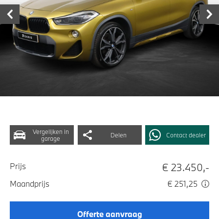
Vergelijken in
Delen
Contact dealer
garage
€ 23.450,-
Prijs
Maandprijs
€ 251,25
Offerte aanvraag