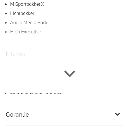
M Sportpakket X
Lichtpakket
Audio Media Pack
High Executive
Interieur
Zithoogteverstelling passagierzetel
Sportstoelen voor
Elektrisch verwarmde voorstoelen
Multifunctioneel stuurwiel
M Sportstuurwiel
Middenarmsteun voor
Garantie
Interieurlijsten Schwarz Hoogglans met accentlijsten
Perlglanz Chrom