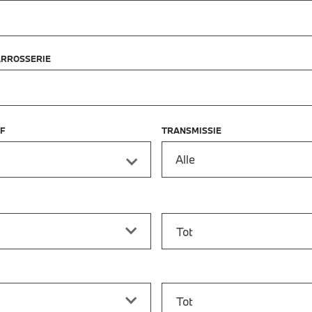
ARROSSERIE
F
TRANSMISSIE
Alle
f
Prijs tot
vanaf
Bouwjaar tot