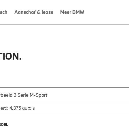
isch
Aanschaf & lease
Meer BMW
ION.
 een automodel, bijvoorbeeld 3 Serie M-Sport
utomodel in en druk op enter om te zoeken
auto's
erd:
4.375
ODEL