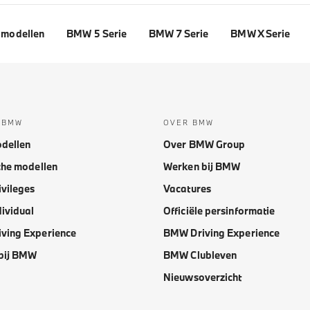
modellen
BMW 5 Serie
BMW 7 Serie
BMW X Serie
 BMW
OVER BMW
dellen
Over BMW Group
che modellen
Werken bij BMW
vileges
Vacatures
ividual
Officiële persinformatie
ving Experience
BMW Driving Experience
bij BMW
BMW Clubleven
Nieuwsoverzicht