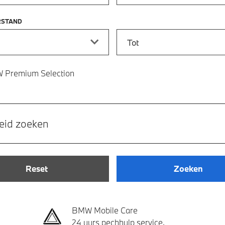
RSTAND
stand vanaf
Kilometerstand tot
 Premium Selection
eid zoeken
Reset
Zoeken
BMW Mobile Care
24 uurs pechhulp service.