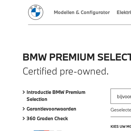
Modellen & Configurator
Elektr
BMW
PREMIUM
SELECT
Certified pre-owned.
Introductie BMW Premium
Zoek naar
Selection
Typ een a
Garantievoorwaarden
Geselecte
360 Graden Check
KIES UW M