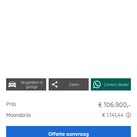
Vergelijken in
Delen
Contact dealer
garage
€ 106.900,-
Prijs
Maandprijs
€ 1.141,44
Offerte aanvraag