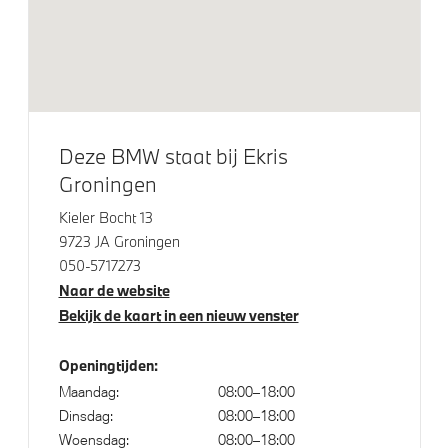
BMW Iconic Glow nierengrille
M Koplampen Shadow Line
Extra getint glas in achterportierruiten en achterruit
Deze BMW staat bij Ekris
Elektrische voorzieningen
Groningen
Driving Assistant
Kieler Bocht 13
Comfort Access
9723 JA Groningen
050-5717273
Driving Assistant Professional
Naar de website
Bandenspanningsweergavesysteem
Bekijk de kaart in een nieuw venster
Parking Assistant
Parking Assistant Professional
Openingtijden:
Maandag:
08:00–18:00
Regen- en lichtsensor
Dinsdag:
08:00–18:00
Servotronic
Woensdag:
08:00–18:00