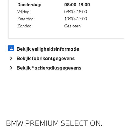
Donderdag:
08:00–18:00
Vrijdag:
08:00–18:00
Aandrijving en onderstel
Zaterdag:
10:00–17:00
Zondag:
Gesloten
Integral Active Steering
M Sport uitlaatsysteem
Anti blokkeer systeem
Bekijk veiligheidsinformatie
Adaptief onderstel met luchtvering op voor- en
Bekijk fabrikantgegevens
achteras
Bekijk *actieradiusgegevens
Adaptief M onderstel
Steptronic sport transmissie
xDrive - Vierwielaandrijving
Veiligheid
BMW PREMIUM SELECTION.
Elektronisch Stabiliteits Programma