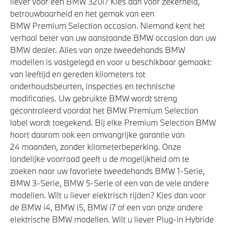
liever voor een BMW 320i? Kies dan voor zekerheid,
betrouwbaarheid en het gemak van een
Automatische 8-traps Steptronic sporttransmissie
BMW Premium Selection occasion. Niemand kent het
verhaal beter van uw aanstaande BMW occasion dan uw
Laadkabel (Mode 3, 22kW)
BMW dealer. Alles van onze tweedehands BMW
Anti blokkeer systeem
modellen is vastgelegd en voor u beschikbaar gemaakt:
Sportonderstel
van leeftijd en gereden kilometers tot
onderhoudsbeurten, inspecties en technische
modificaties. Uw gebruikte BMW wordt streng
Veiligheid
gecontroleerd voordat het BMW Premium Selection
label wordt toegekend. Bij elke Premium Selection BMW
Akoestische waarschuwing voor voetgangers
hoort daarom ook een omvangrijke garantie van
24 maanden, zonder kilometerbeperking. Onze
Airbag bestuurder
landelijke voorraad geeft u de mogelijkheid om te
Actieve Voetgangersbescherming
zoeken naar uw favoriete tweedehands BMW 1-Serie,
Elektronisch Stabiliteits Programma
BMW 3-Serie, BMW 5-Serie of een van de vele andere
modellen. Wilt u liever elektrisch rijden? Kies dan voor
de BMW i4, BMW i5, BMW i7 of een van onze andere
elektrische BMW modellen. Wilt u liever Plug-in Hybride