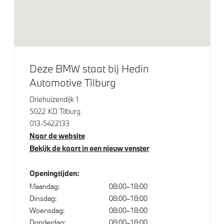
LED koplampen
Raamomlijsting M hoogglans Shadow Line
Adaptieve LED koplampen
18 inch LM Dubbelspaak (styling 848 M) in Bicolor
Deze BMW staat bij Hedin
Jet Black
Automotive Tilburg
Trekhaak elektrisch uitklapbaar
Driehuizendijk 1
5022 KD Tilburg
Klimaatbeheersing
013-5422133
Naar de website
Automatische 3-zone Airconditioning
Bekijk de kaart in een nieuw venster
Openingtijden:
Elektrische voorzieningen
Maandag:
08:00–18:00
Dinsdag:
08:00–18:00
Draadloos oplaadstation
Woensdag:
08:00–18:00
Driving Assistant
Donderdag:
08:00–18:00