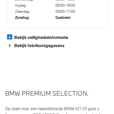
Vrijdag:
08:00–18:00
Cruise control
Zaterdag:
09:00–17:00
Comfort Access
Zondag:
Gesloten
High-beam assistant
Buitenspiegels elektrisch inklapbaar
Bekijk veiligheidsinformatie
Bandenspanningsweergavesysteem
Bekijk fabrikantgegevens
Automatisch dimmende binnen- en buitenspiegel
bestuurderzijde
Alarmsysteem klasse 3 (VbV/SCM)
Parkeer assistent
Parking assistant plus
Regensensor
BMW PREMIUM SELECTION.
Achteruitrijcamera
Op zoek naar een tweedehands BMW X1? Of gaat u
Aandrijving en onderstel