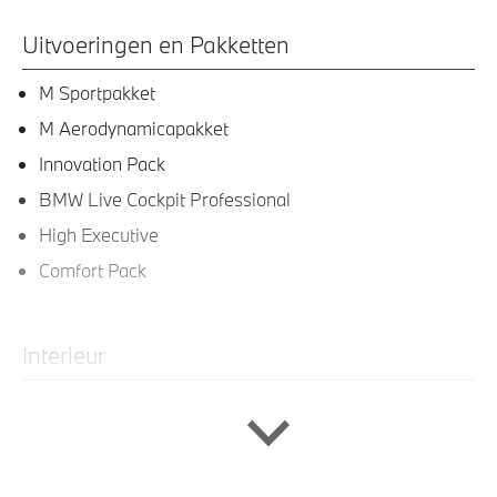
Uitvoeringen en Pakketten
M Sportpakket
M Aerodynamicapakket
Innovation Pack
BMW Live Cockpit Professional
High Executive
Comfort Pack
Interieur
Stuurwielrand verwarmd
achterbank in 3 delen neerklapbaar met skiluik
Sportstuur