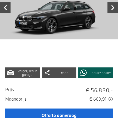
Vergelijken in
Delen
Contact dealer
garage
€ 56.880,-
Prijs
Maandprijs
€ 609,91
Offerte aanvraag