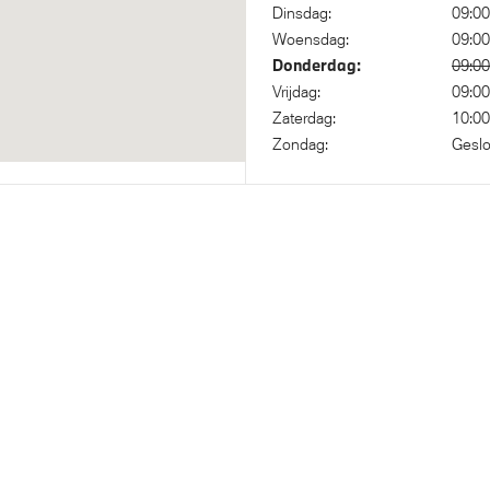
Assistant
Dinsdag:
09:00
Woensdag:
09:00
Donderdag:
09:00
Vrijdag:
09:00
Zaterdag:
10:00
Zondag:
Geslo
isch Sper Differentieel
Steptronic transmissie met
schakelpaddles aan het stuu
bestuurder
Actieve Voetgangersbesche