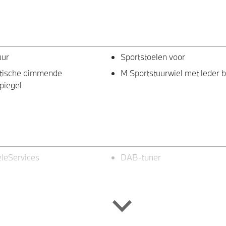
uur
Sportstoelen voor
tische dimmende
M Sportstuurwiel met leder 
piegel
leServices
DAB-tuner
ampen Shadow Line
LED-dagrijverlichting