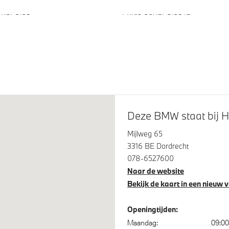
tint glas
Extra getint glas in
achterportierruiten en achter
terlichten
LED koplampen
Deze BMW staat bij H
Mijlweg 65
3316 BE Dordrecht
078-6527600
Naar de website
iegels elektrisch inklapbaar
Alarmsysteem klasse 3 (Vb
Bekijk de kaart in een nieuw 
itrijcamera
Bandenspanningsweergave
Openingtijden:
 Assistant
Comfort Access
Maandag:
09:00