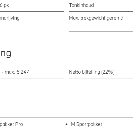
56 pk
Tankinhoud
ndrijving
Max. trekgewicht geremd
ing
 - max. € 247
Netto bijtelling (22%)
pakket Pro
M Sportpakket