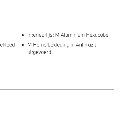
Interieurlijst M Aluminium Hexacube
bekleed
M Hemelbekleding in Anthrazit
uitgevoerd
Raamomlijsting M hoogglans Shadow
Line