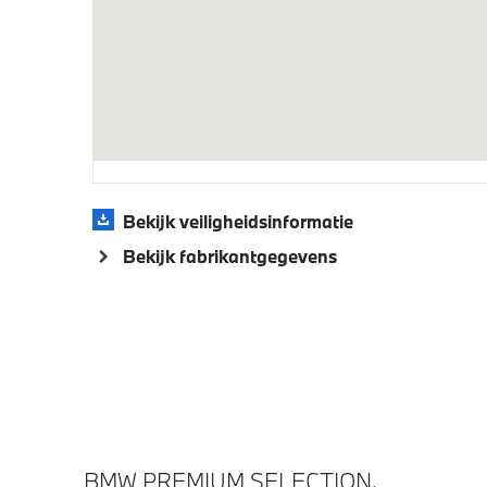
Automatisch dimmende binnen- en
Driving 
buitenspiegel bestuurderzijde
Aandrijving en onderstel
M Adaptief onderstel
Elektron
Bekijk veiligheidsinformatie
Veiligheid
Bekijk fabrikantgegevens
Isofix bevestiging passagierstoel voor
Airbag 
BMW PREMIUM SELECTION.