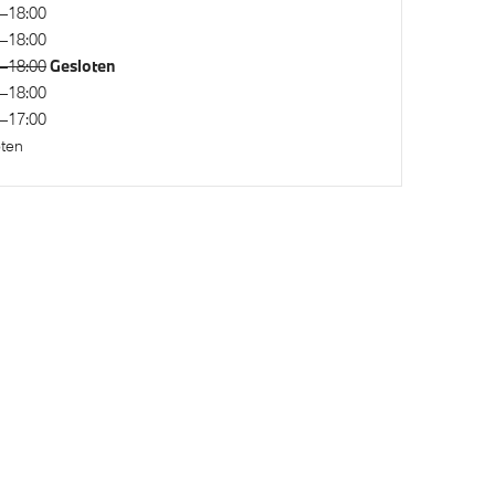
–18:00
–18:00
Gesloten
–18:00
–18:00
–17:00
ten
Anti blokkeer systeem
rwiel
rming
Elektronisch Stabiliteits Programma