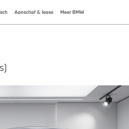
isch
Aanschaf & lease
Meer BMW
s)