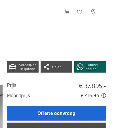
Vergelijken
Contact
Delen
in garage
dealer
€ 37.895,-
Prijs
Maandprijs
€ 414,94
Offerte aanvraag