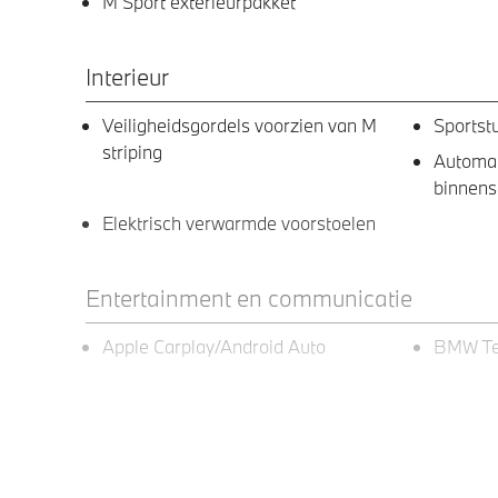
M Sport exterieurpakket
Interieur
Veiligheidsgordels voorzien van M
Sportst
striping
Automa
binnens
Elektrisch verwarmde voorstoelen
Entertainment en communicatie
Apple Carplay/Android Auto
BMW Te
Exterieur
19 inch LM M Y-spaak (Styling 976 M)
M Kopl
Bicolor Jet Black uni