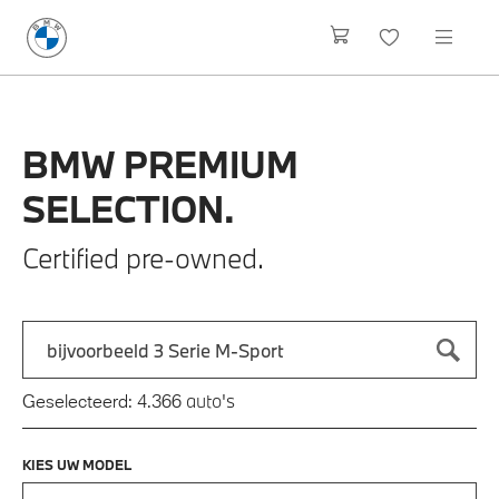
BMW
PREMIUM
SELECTION.
Certified pre-owned.
Zoek naar een automodel, bijvoorbeeld 3 Serie M-Sport
Typ een automodel in en druk op enter om te zoeken
auto's
Geselecteerd:
4.366
KIES UW MODEL