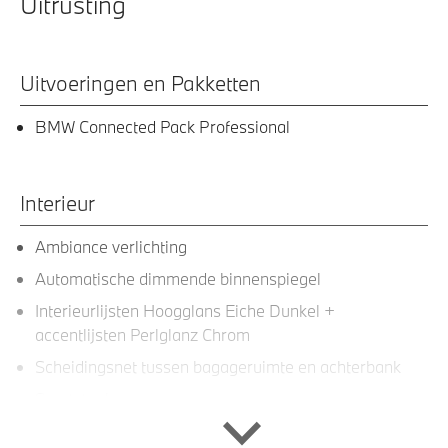
Uitrusting
Uitvoeringen en Pakketten
BMW Connected Pack Professional
Interieur
Ambiance verlichting
Automatische dimmende binnenspiegel
Interieurlijsten Hoogglans Eiche Dunkel +
accentlijsten Perlglanz Chrom
Scheidingsnet tussen bagageruimte en achterbank
Sportstoelen voor
Verstelbare leuning achterbank