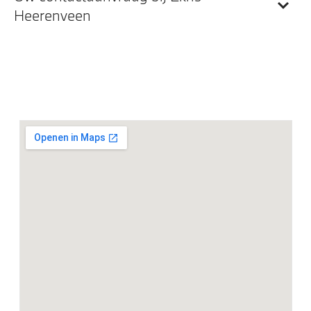
Heerenveen
Klimaatbeheersing
Automatische 2-zone Airconditioning
Elektrische voorzieningen
Alarmsysteem klasse 3 (VbV/SCM)
Automatisch dimmende binnen- en buitenspiegel
bestuurderzijde
Parking assistant plus
Achteruitrijcamera
Bandenspanningsweergavesysteem
Aandrijving en onderstel