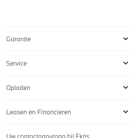
Velours vloermatten
Entertainment en communicatie
Garantie
BMW Live Cockpit Plus
DAB-tuner
Hifi System
Service
BMW TeleServices
Opladen
Exterieur
18 inch LM V-spaak (styling 618) Reflex Silver
Leasen en Financieren
Glazen panoramadak
LED-koplampen
Uw contactaanvraag bij Ekris