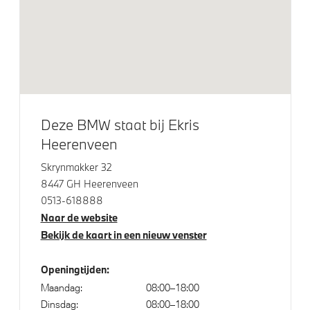
Laadkabel (Mode 3, 11kW)
Steptronic transmissie
Voorbereiding Driving Assistance
xDrive - Vierwielaandrijving
Deze BMW staat bij Ekris
Veiligheid
Heerenveen
Skrynmakker 32
Akoestische waarschuwing voor voetgangers
8447 GH Heerenveen
Deactiverings mogelijkheid voorpassagiersairbag
0513-618888
Actieve Voetgangersbescherming
Naar de website
Bekijk de kaart in een nieuw venster
Openingtijden:
Maandag:
08:00–18:00
Dinsdag:
08:00–18:00