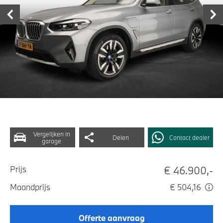
Vergelijken in
Delen
Contact dealer
garage
€ 46.900,-
Prijs
Maandprijs
€ 504,16
Offerte aanvraag