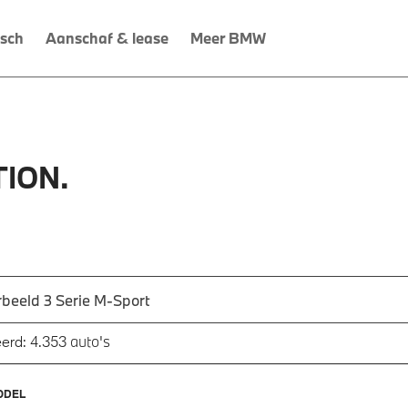
isch
Aanschaf & lease
Meer BMW
ION.
 een automodel, bijvoorbeeld 3 Serie M-Sport
utomodel in en druk op enter om te zoeken
auto's
erd:
4.353
ODEL