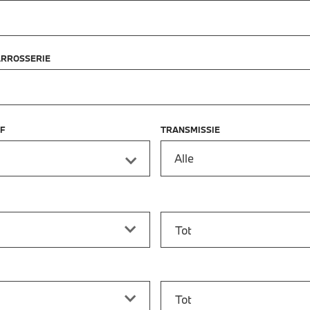
ARROSSERIE
F
TRANSMISSIE
Alle
f
Prijs tot
vanaf
Bouwjaar tot