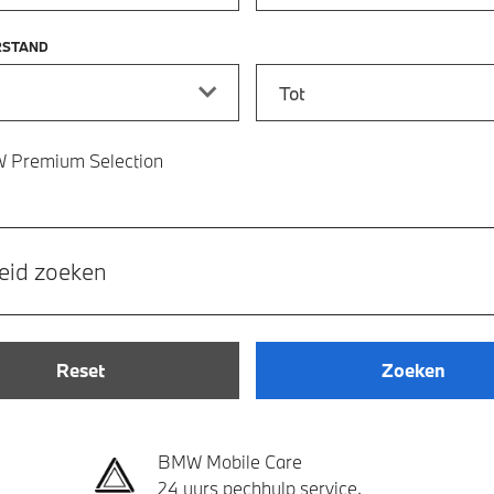
RSTAND
stand vanaf
Kilometerstand tot
 Premium Selection
eid zoeken
Reset
Zoeken
BMW Mobile Care
24 uurs pechhulp service.