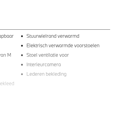
lapbaar
Stuurwielrand verwarmd
Elektrisch verwarmde voorstoelen
 van M
Stoel ventilatie voor
Interieurcamera
Lederen bekleding
bekleed
BMW TeleServices