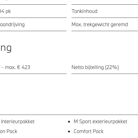
84 pk
Tankinhoud
aandrijving
Max. trekgewicht geremd
ing
 - max. € 423
Netto bijtelling (22%)
 Interieurpakket
M Sport exterieurpakket
ion Pack
Comfort Pack