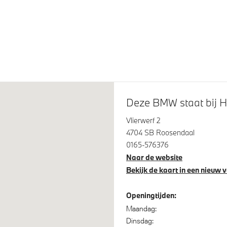
eve LED koplampen
Trekhaak met elektrisch weg
kogel
glans Shadow Line met
M Koplampen Shadow Line
eide omvang
20 inch LM M Sterspaak (Sty
Deze BMW staat bij 
938M) Bicolor Jet Black
Vlierwerf 2
4704 SB Roosendaal
0165-576376
Naar de website
tilatie voor beide voorstoelen
Bekijk de kaart in een nieuw 
Openingtijden:
Maandag:
Dinsdag: