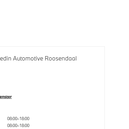
klapbare
M Sportremsysteem Rot
LED achterlichten
BMW Iconic Glow exterieurpakket
ling
Glazen panoramadak
Hedin Automotive Roosendaal
venster
08:00–18:00
08:00–18:00