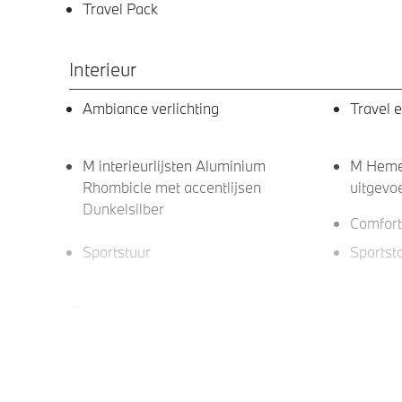
Travel Pack
Interieur
Ambiance verlichting
Travel 
M interieurlijsten Aluminium
M Hemel
Rhombicle met accentlijsen
uitgevo
Dunkelsilber
Comfort
Sportstuur
Sportst
Entertainment en communicatie
DAB-tuner
Harman
BMW IconicSounds Electric
Apple C