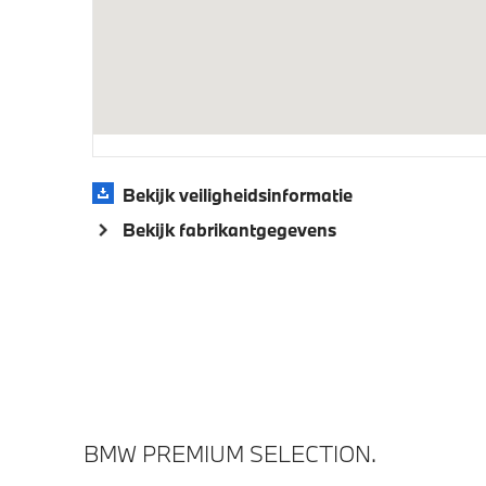
Parkeer assistent
Parking 
Driving Assistant
Draadlo
Alarmsysteem klasse 3 (VbV/SCM)
Verwarm
Aandrijving en onderstel
M Sportonderstel
Bekijk veiligheidsinformatie
Laadaan
laden
Bekijk fabrikantgegevens
Anti blokkeer systeem
Laadkab
Veiligheid
Elektronisch Stabiliteits Programma
Akoesti
voetgan
BMW PREMIUM SELECTION.