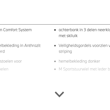
en Comfort System
achterbank in 3 delen neerk
met skiluik
bekleding in Anthrazit
Veiligheidsgordels voorzien
erd
striping
stoelen voor
hemelbekleding donker
oelen
M Sportstuurwiel met leder 
-Kardon sound system
Curved Display
arplay/Android Auto