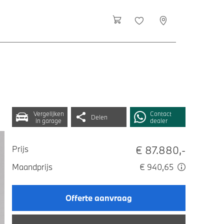
Vergelijken
Contact
Delen
in garage
dealer
€ 87.880,-
Prijs
Maandprijs
€ 940,65
Offerte aanvraag