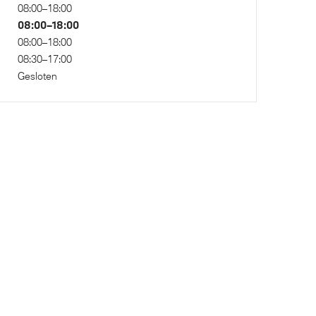
Regensensor
08:00–18:00
08:00–18:00
Bandenspanningsweergavesysteem
08:00–18:00
08:30–17:00
Gesloten
Steptronic transmissie met
schakelpaddles aan het stuurwiel
Actieve Voetgangersbescherming