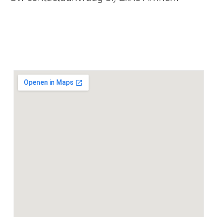
M Hemelbekleding in Anthrazit uitgevoerd
M Interieurlijsten Aluminium geborsteld
Entertainment en communicatie
BMW IconicSounds Electric
Curved Display
DAB-tuner
HiFi System Harman Kardon
BMW TeleServices
Exterieur
BMW Iconic Glow exterieurpakket
21 inch LM Aerodynamic (Styling 910) Bicolor