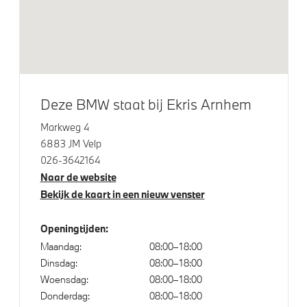
Adaptieve LED koplampen
Trekhaak met elektrisch wegklapbare kogel
Raamomlijsting M hoogglans Shadow Line
M Sportremsysteem Rot
Deze BMW staat bij Ekris Arnhem
Glazen panoramadak
M Hoogglans Shadow Line met uitgebreide omvang
Markweg 4
6883 JM Velp
M Koplampen Shadow Line
026-3642164
Naar de website
Bekijk de kaart in een nieuw venster
Klimaatbeheersing
Stoelventilatie voor beide voorstoelen
Openingtijden:
Maandag:
08:00–18:00
Automatische 3-zone Airconditioning
Dinsdag:
08:00–18:00
Woensdag:
08:00–18:00
Donderdag:
08:00–18:00
Elektrische voorzieningen