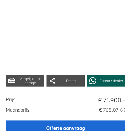
Vergelijken in
Delen
Contact dealer
garage
€ 71.900,-
Prijs
Maandprijs
€ 768,07
Offerte aanvraag