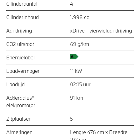
Cilinderaantal
4
Cilinderinhoud
1.998 cc
Aandrijving
xDrive - vierwielaandrijving
CO2 uitstoot
69 g/km
Energielabel
Laadvermogen
11 kW
Laadtijd
02:15 uur
Actieradius*
91 km
elektromotor
Zitplaatsen
5
Afmetingen
Lengte 476 cm x Breedte
192 cm