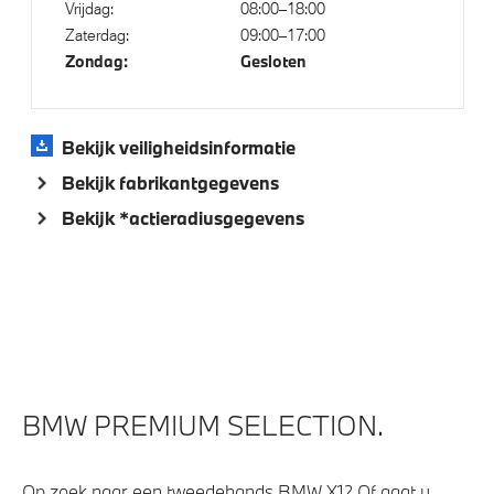
Vrijdag:
08:00–18:00
Zaterdag:
09:00–17:00
Comfort Access
Zondag:
Gesloten
Parking assistant plus
Driving Assistant Professional
Bekijk veiligheidsinformatie
Draadloos oplaadstation
Bekijk fabrikantgegevens
Bandenspanningsweergavesysteem
Bekijk *actieradiusgegevens
Alarmsysteem klasse 3 (VbV/SCM)
Verwarmde stoelen voor en achter
Aandrijving en onderstel
Laadkabel (Mode 3, 22kW)
BMW PREMIUM SELECTION.
Laadaansluiting AC (wisselstroom) laden
M Sportonderstel
Op zoek naar een tweedehands BMW X1? Of gaat u
Steptronic transmissie met schakelpaddles aan het