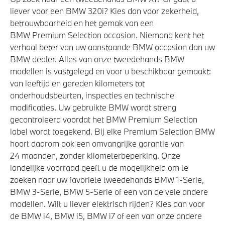
liever voor een BMW 320i? Kies dan voor zekerheid,
stuurwiel
betrouwbaarheid en het gemak van een
Variable Sport Steering
BMW Premium Selection occasion. Niemand kent het
xDrive - Vierwielaandrijving
verhaal beter van uw aanstaande BMW occasion dan uw
BMW dealer. Alles van onze tweedehands BMW
modellen is vastgelegd en voor u beschikbaar gemaakt:
Veiligheid
van leeftijd en gereden kilometers tot
onderhoudsbeurten, inspecties en technische
Akoestische waarschuwing voor voetgangers
modificaties. Uw gebruikte BMW wordt streng
gecontroleerd voordat het BMW Premium Selection
Actieve Voetgangersbescherming
label wordt toegekend. Bij elke Premium Selection BMW
hoort daarom ook een omvangrijke garantie van
24 maanden, zonder kilometerbeperking. Onze
landelijke voorraad geeft u de mogelijkheid om te
zoeken naar uw favoriete tweedehands BMW 1-Serie,
BMW 3-Serie, BMW 5-Serie of een van de vele andere
modellen. Wilt u liever elektrisch rijden? Kies dan voor
de BMW i4, BMW i5, BMW i7 of een van onze andere