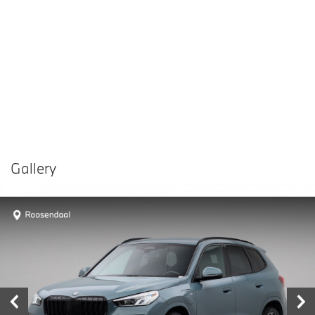
Gallery
Vergelijken in
Delen
Contact dealer
garage
€ 41.880,-
Prijs