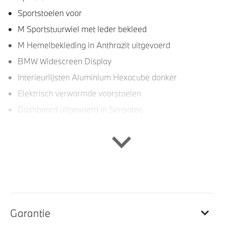
Sportstoelen voor
M Sportstuurwiel met leder bekleed
M Hemelbekleding in Anthrazit uitgevoerd
BMW Widescreen Display
Interieurlijsten Aluminium Hexacube donker
Elektrisch verwarmde voorstoelen
Dashboard uitgevoerd in Sensatec
Entertainment en communicatie
Apple Carplay/Android Auto
BMW TeleServices
DAB-tuner
Garantie