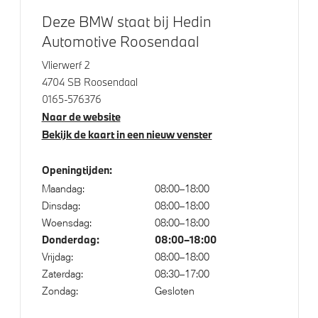
Steptronic transmissie met schakelpaddles aan het
Deze BMW staat bij Hedin
stuurwiel
Automotive Roosendaal
xDrive - Vierwielaandrijving
Vlierwerf 2
Flexible Fast Charger 2.0 (Mode 2)
4704 SB Roosendaal
0165-576376
Naar de website
Veiligheid
Bekijk de kaart in een nieuw venster
Elektronisch Stabiliteits Programma
Openingtijden:
Isofix bevestiging passagierstoel voor
Maandag:
08:00–18:00
Dinsdag:
08:00–18:00
Akoestische waarschuwing voor voetgangers
Woensdag:
08:00–18:00
Airbag bestuurder
Donderdag:
08:00–18:00
Actieve Voetgangersbescherming
Vrijdag:
08:00–18:00
Zaterdag:
08:30–17:00
Zondag:
Gesloten