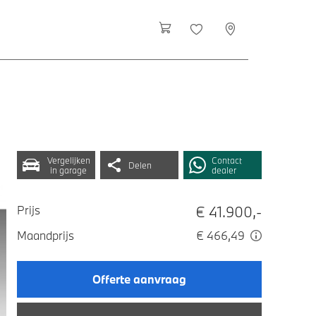
Vergelijken
Contact
Delen
in garage
dealer
€ 41.900,-
Prijs
Maandprijs
€ 466,49
Offerte aanvraag