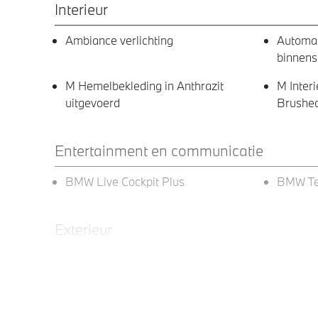
Interieur
Ambiance verlichting
Automa
binnens
M Hemelbekleding in Anthrazit
M Interi
uitgevoerd
Brushe
Entertainment en communicatie
BMW Live Cockpit Plus
BMW Te
Exterieur
19 inch LM Dubbeslpaak (Styling 995
Raamoml
M) Bicolor
Line