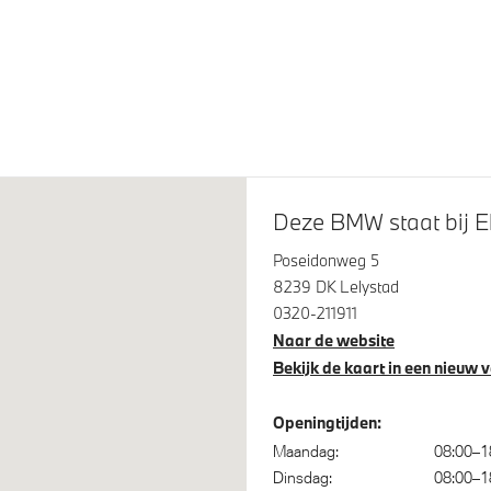
steem klasse 3 (VbV/SCM)
Automatisch dimmende binn
buitenspiegel bestuurderzijd
Deze BMW staat bij E
Poseidonweg 5
8239 DK Lelystad
0320-211911
Naar de website
Bekijk de kaart in een nieuw 
nic transmissie met
Variable Sport Steering
paddles aan het stuurwiel
Openingtijden:
Maandag:
08:00–1
Dinsdag:
08:00–1