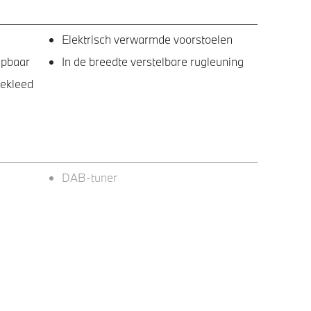
Elektrisch verwarmde voorstoelen
apbaar
In de breedte verstelbare rugleuning
bekleed
DAB-tuner