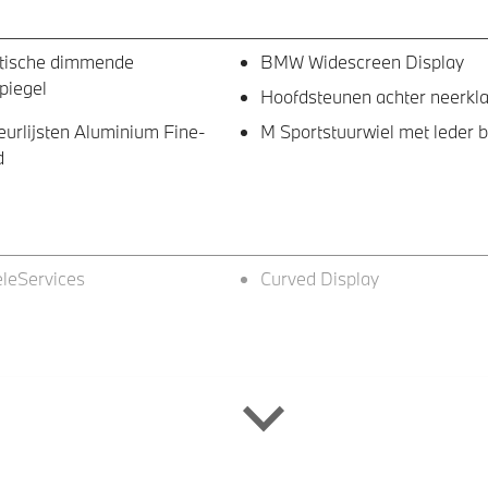
tische dimmende
BMW Widescreen Display
piegel
Hoofdsteunen achter neerkl
eurlijsten Aluminium Fine-
M Sportstuurwiel met leder 
d
leServices
Curved Display
ijsting M hoogglans Shadow