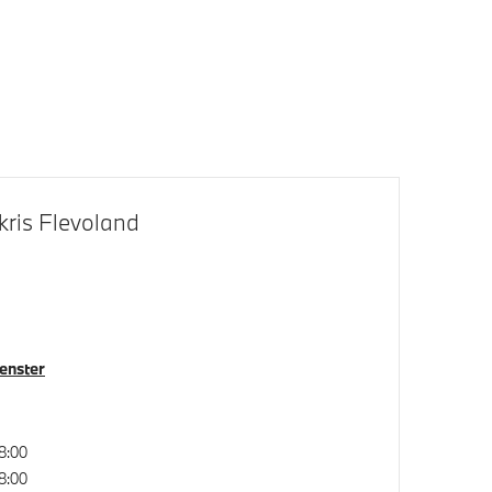
en- en
Bandenspanningsweergavesysteem
e
Cruise control
kris Flevoland
venster
Voorbereiding Driving Assistance
8:00
8:00